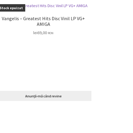
Stock epuizat
Vangelis – Greatest Hits Disc Vinil LP VG+
AMIGA
lei
69,00
RON
Anunță-mă când revine