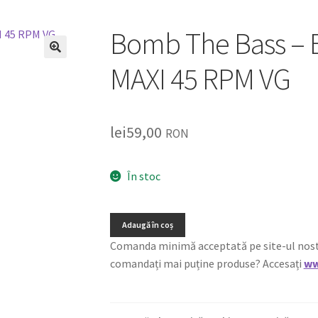
Bomb The Bass – Be
🔍
MAXI 45 RPM VG
lei
59,00
RON
În stoc
Adaugă în coș
Comanda minimă acceptată pe site-ul nostru e
comandați mai puține produse? Accesați
ww