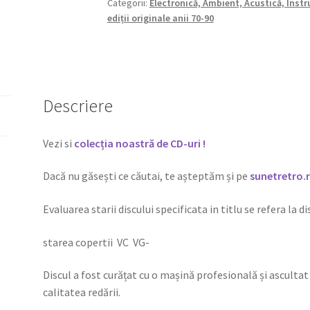
Categorii:
Electronică, Ambient, Acustică, Inst
ediții originale anii 70-90
Descriere
Vezi si
colecția noastră de CD-uri !
Dacă nu găsești ce căutai, te așteptăm și pe
sunetretro.
Evaluarea starii discului specificata in titlu se refera la d
starea copertii VC VG-
Discul a fost curățat cu o mașină profesională și ascultat 
calitatea redării.