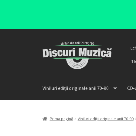
Ec
l
Viniluri ediții originale anii 70-90
CD-u
Prima pagină
Viniluri ediții originale anii 70-90