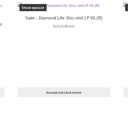
Stock epuizat
Sade – Diamond Life Disc vinil LP VG (R)
um
lei
119,00
RON
Anunță-mă când revine