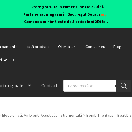
Livrare gratuită la comenzi peste 500 lei.
Parteneriat magazin în București! Detalii
aici
.
Comanda minimă este de 5 articole și 250 lei.
hipamente
Listă produse
Oferta lunii
Contul meu
Blog
ei149,00
ri originale
Contact
Electronică, Ambient, Acustică, Instrumentală
Bomb The Bass – Beat Dis 