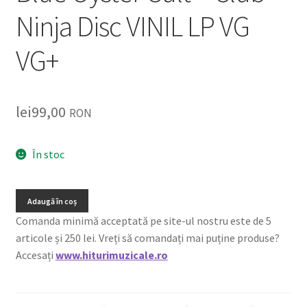
Ninja Disc VINIL LP VG
VG+
lei
99,00
RON
În stoc
Adaugă în coș
Comanda minimă acceptată pe site-ul nostru este de 5
articole și 250 lei. Vreți să comandați mai puține produse?
Accesați
www.hiturimuzicale.ro