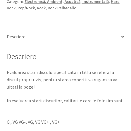
Categorii:
Electronică, Ambient, Acustică, Instrumentală
,
Hard
Rock
,
Pop/Rock
,
Rock
,
Rock Psihedelic
Descriere
Descriere
Evaluarea starii discului specificata in titlu se refera la
discul propriu-zis, pentru starea copertii va rugam sa va
uitati la poze !
In evaluarea starii discurilor, calitatile care le folosim sunt
:
G , VG VG-, VG, VG VG+ , VG+