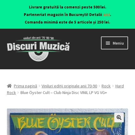
Livrare gratuită la comenzi peste 500 lei.
Parteneriat magazin în București! Detalii
aici
.
Comanda minimă este de 5 articole și 250 lei.
Meniu
Viniluri ediții originale anii 70-90
CD-uri originale
Prima pagină
Viniluri ediții originale anii 70-90
Rock
Hard
Rock
Blue Öyster Cult – Club Ninja Disc VINIL LP VG VG+
Contact
🔍