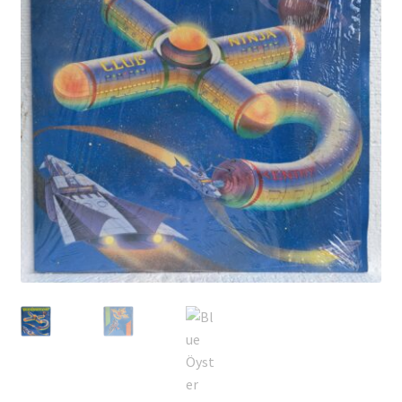
Echipamente
Listă produse
Oferta lunii
Contul meu
Blog
lei0,00