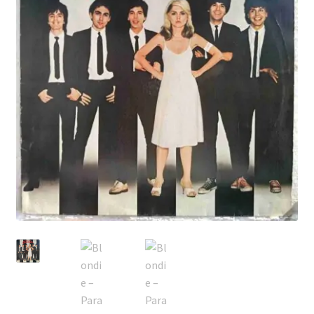
Echipamente
Listă produse
Oferta lunii
Contul meu
Blog
lei0,00