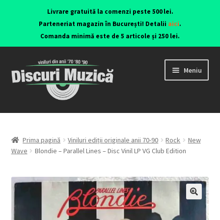
Livrare gratuită la comenzi peste 500 lei.
Parteneriat magazin în București! Detalii
aici
.
Comanda minimă este de 5 articole și 250 lei.
Meniu
Viniluri ediții originale anii 70-90
CD-uri originale
Prima pagină
Viniluri ediții originale anii 70-90
Rock
New
Wave
Blondie – Parallel Lines – Disc Vinil LP VG Club Edition
Contact
🔍