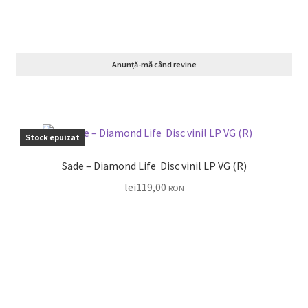
Anunță-mă când revine
Stock epuizat
Sade – Diamond Life Disc vinil LP VG (R)
lei
119,00
RON