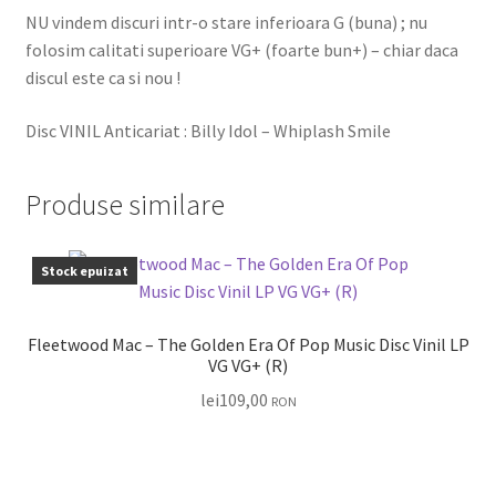
NU vindem discuri intr-o stare inferioara G (buna) ; nu
folosim calitati superioare VG+ (foarte bun+) – chiar daca
discul este ca si nou !
Disc VINIL Anticariat : Billy Idol – Whiplash Smile
Produse similare
Stock epuizat
Fleetwood Mac – The Golden Era Of Pop Music Disc Vinil LP
VG VG+ (R)
lei
109,00
RON