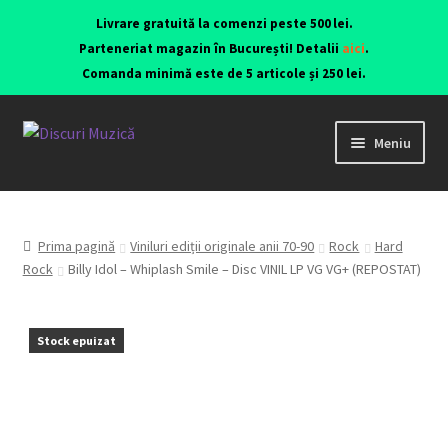
Livrare gratuită la comenzi peste 500 lei.
Parteneriat magazin în București! Detalii
aici
.
Comanda minimă este de 5 articole și 250 lei.
Meniu
Viniluri ediții originale anii 70-90
CD-uri originale
Prima pagină
Viniluri ediții originale anii 70-90
Rock
Hard
Rock
Billy Idol – Whiplash Smile – Disc VINIL LP VG VG+ (REPOSTAT)
Contact
Stock epuizat
Echipamente