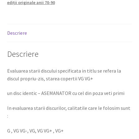
ediții originale anii 70-90
Descriere
Descriere
Evaluarea starii discului specificata in titlu se refera la
discul propriu-zis, starea copertii VG VG+
un disc identic – ASEMANATOR cu cel din poza veti primi
In evaluarea starii discurilor, calitatile care le folosim sunt
:
G , VG VG-, VG, VG VG+ , VG+