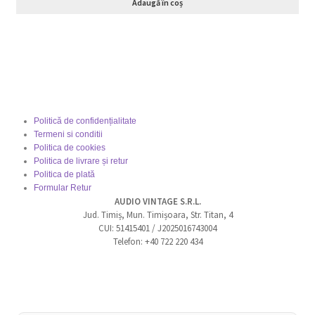
Adaugă în coș
Politică de confidențialitate
Termeni si conditii
Politica de cookies
Politica de livrare și retur
Politica de plată
Formular Retur
AUDIO VINTAGE S.R.L.
Jud. Timiș, Mun. Timișoara, Str. Titan, 4
CUI: 51415401 / J2025016743004
Telefon: +40 722 220 434