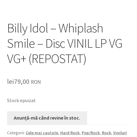
Listă produse
Oferta lunii
Billy Idol – Whiplash
Contul meu
Smile – Disc VINIL LP VG
Blog
VG+ (REPOSTAT)
lei0,00
lei
79,00
RON
Stock epuizat
Categorii:
Cele mai cautate
,
Hard Rock
,
Pop/Rock
,
Rock
,
Viniluri