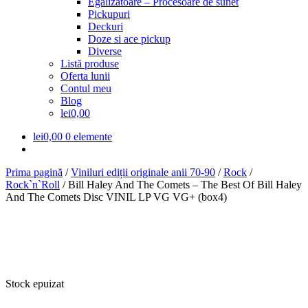
Egalizatoare – Procesoare de sunet
Pickupuri
Deckuri
Doze si ace pickup
Diverse
Listă produse
Oferta lunii
Contul meu
Blog
lei0,00
lei
0,00
0 elemente
Prima pagină
/
Viniluri ediții originale anii 70-90
/
Rock
/
Rock`n`Roll
/
Bill Haley And The Comets – The Best Of Bill Haley
And The Comets Disc VINIL LP VG VG+ (box4)
Stock epuizat