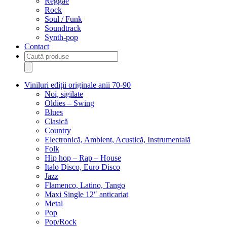
Reggae
Rock
Soul / Funk
Soundtrack
Synth-pop
Contact
Products
search
Viniluri ediții originale anii 70-90
Noi, sigilate
Oldies – Swing
Blues
Clasică
Country
Electronică, Ambient, Acustică, Instrumentală
Folk
Hip hop – Rap – House
Italo Disco, Euro Disco
Jazz
Flamenco, Latino, Tango
Maxi Single 12″ anticariat
Metal
Pop
Pop/Rock