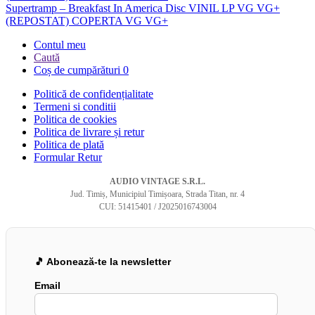
Supertramp – Breakfast In America Disc VINIL LP VG VG+
(REPOSTAT) COPERTA VG VG+
Contul meu
Caută
Coș de cumpărături
0
Politică de confidențialitate
Termeni si conditii
Politica de cookies
Politica de livrare și retur
Politica de plată
Formular Retur
AUDIO VINTAGE S.R.L.
Jud. Timiș, Municipiul Timișoara, Strada Titan, nr. 4
CUI: 51415401 / J2025016743004
🎵 Abonează-te la newsletter
Email