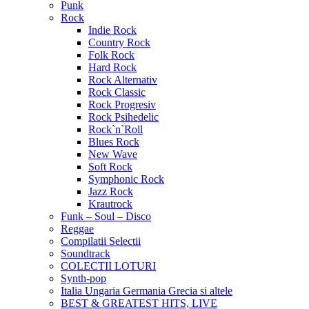
Punk
Rock
Indie Rock
Country Rock
Folk Rock
Hard Rock
Rock Alternativ
Rock Classic
Rock Progresiv
Rock Psihedelic
Rock`n`Roll
Blues Rock
New Wave
Soft Rock
Symphonic Rock
Jazz Rock
Krautrock
Funk – Soul – Disco
Reggae
Compilatii Selectii
Soundtrack
COLECTII LOTURI
Synth-pop
Italia Ungaria Germania Grecia si altele
BEST & GREATEST HITS, LIVE