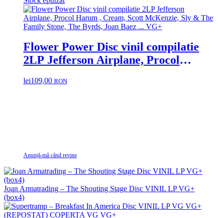
Stock epuizat
Flower Power Disc vinil compilatie
2LP Jefferson Airplane, Procol
Harum , Cream, Scott McKenzie, Sly
lei
109,00
RON
& The Family Stone, The Byrds, Joan
Baez … VG+
Anunță-mă când revine
Joan Armatrading – The Shouting Stage Disc VINIL LP VG+
(box4)