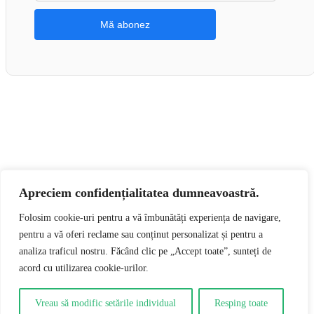
Apreciem confidențialitatea dumneavoastră.
👍 Urmărește-ne pe Facebook
Folosim cookie-uri pentru a vă îmbunătăți experiența de navigare,
pentru a vă oferi reclame sau conținut personalizat și pentru a
0
analiza traficul nostru. Făcând clic pe „Accept toate”, sunteți de
acord cu utilizarea cookie-urilor.
0
Coșul tău
Coșul tău este gol
Întoarce-te la cumpărături
Vreau să modific setările individual
Resping toate
Continuă cumpărăturile