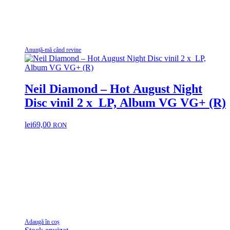
Anunță-mă când revine
Neil Diamond – Hot August Night
Disc vinil 2 x LP, Album VG VG+ (R)
lei
69,00
RON
Adaugă în coș