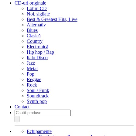
CD-uri originale
Loturi CD
Noi, sigilate
Best & Greatest Hits, Live
Alternativ
Blues
Clasică
Country
Electronică
Hip hop / Rap
Italo Disco
Jazz
Metal
Pop
Reggae
Rock
Soul / Funk
Soundtrack
Synth-pop
Contact
Products
search
Echipamente