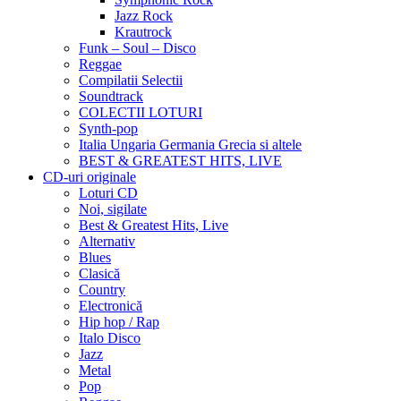
Jazz Rock
Krautrock
Funk – Soul – Disco
Reggae
Compilatii Selectii
Soundtrack
COLECTII LOTURI
Synth-pop
Italia Ungaria Germania Grecia si altele
BEST & GREATEST HITS, LIVE
CD-uri originale
Loturi CD
Noi, sigilate
Best & Greatest Hits, Live
Alternativ
Blues
Clasică
Country
Electronică
Hip hop / Rap
Italo Disco
Jazz
Metal
Pop