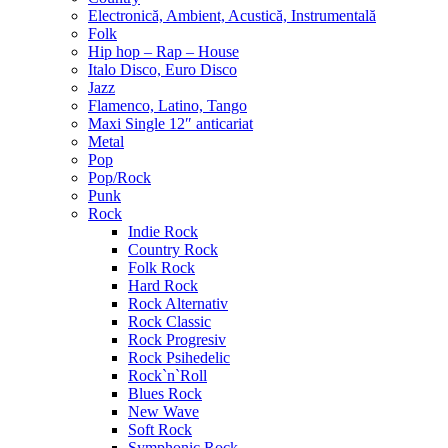
Electronică, Ambient, Acustică, Instrumentală
Folk
Hip hop – Rap – House
Italo Disco, Euro Disco
Jazz
Flamenco, Latino, Tango
Maxi Single 12″ anticariat
Metal
Pop
Pop/Rock
Punk
Rock
Indie Rock
Country Rock
Folk Rock
Hard Rock
Rock Alternativ
Rock Classic
Rock Progresiv
Rock Psihedelic
Rock`n`Roll
Blues Rock
New Wave
Soft Rock
Symphonic Rock