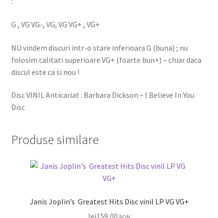
:
G , VG VG-, VG, VG VG+ , VG+
NU vindem discuri intr-o stare inferioara G (buna) ; nu
folosim calitati superioare VG+ (foarte bun+) – chiar daca
discul este ca si nou !
Disc VINIL Anticariat : Barbara Dickson – I Believe In You
Disc
Produse similare
Janis Joplin’s Greatest Hits Disc vinil LP VG VG+
lei
159,00
RON