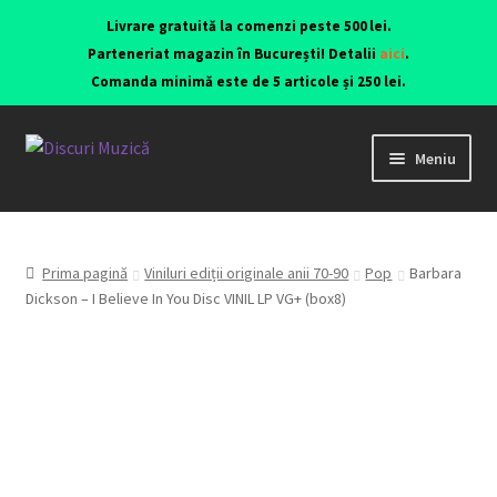
Livrare gratuită la comenzi peste 500 lei.
Parteneriat magazin în București! Detalii
aici
.
Comanda minimă este de 5 articole și 250 lei.
Meniu
Viniluri ediții originale anii 70-90
CD-uri originale
Prima pagină
Viniluri ediții originale anii 70-90
Pop
Barbara
Dickson – I Believe In You Disc VINIL LP VG+ (box8)
Contact
Echipamente