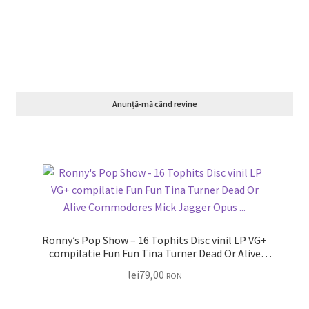
Anunță-mă când revine
Ronny’s Pop Show – 16 Tophits Disc vinil LP VG+
compilatie Fun Fun Tina Turner Dead Or Alive
Commodores Mick Jagger Opus …
lei
79,00
RON