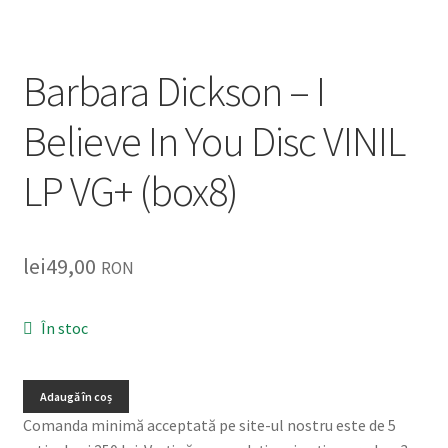
Listă produse
Oferta lunii
Barbara Dickson – I
Contul meu
Believe In You Disc VINIL
Blog
LP VG+ (box8)
lei0,00
lei
49,00
RON
În stoc
Adaugă în coș
Comanda minimă acceptată pe site-ul nostru este de 5