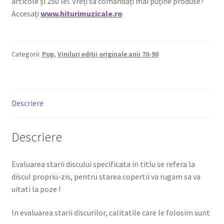
articole și 250 lei. Vreți să comandați mai puține produse?
Accesați
www.hiturimuzicale.ro
Categorii:
Pop
,
Viniluri ediții originale anii 70-90
Descriere
Descriere
Evaluarea starii discului specificata in titlu se refera la
discul propriu-zis, pentru starea copertii va rugam sa va
uitati la poze !
In evaluarea starii discurilor, calitatile care le folosim sunt