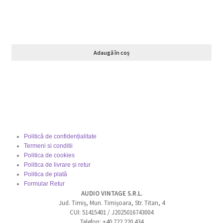
Adaugă în coș
Politică de confidențialitate
Termeni si conditii
Politica de cookies
Politica de livrare și retur
Politica de plată
Formular Retur
AUDIO VINTAGE S.R.L.
Jud. Timiș, Mun. Timișoara, Str. Titan, 4
CUI: 51415401 / J2025016743004
Telefon: +40 722 220 434