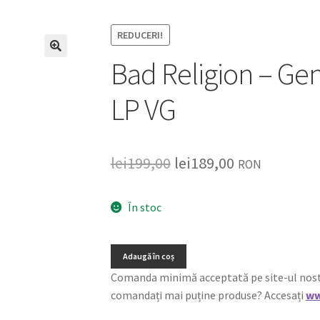
REDUCERI!
Bad Religion – Gen
🔍
LP VG
lei
199,00
lei
189,00
RON
În stoc
Adaugă în coș
Comanda minimă acceptată pe site-ul nostru e
comandați mai puține produse? Accesați
ww