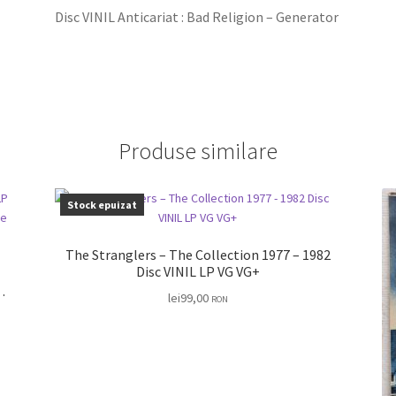
Disc VINIL Anticariat : Bad Religion – Generator
Produse similare
Stock epuizat
The Stranglers – The Collection 1977 – 1982
Disc VINIL LP VG VG+
lei
99,00
RON
us