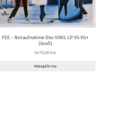
FEE – Notaufnahme Disc VINIL LP VG VG+
(box5)
lei
79,00
RON
Adaugă în coș