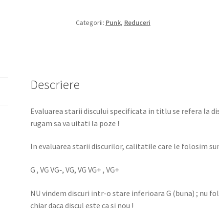
Categorii:
Punk
,
Reduceri
Descriere
Evaluarea starii discului specificata in titlu se refera la d
rugam sa va uitati la poze !
In evaluarea starii discurilor, calitatile care le folosim sun
G , VG VG-, VG, VG VG+ , VG+
NU vindem discuri intr-o stare inferioara G (buna) ; nu f
chiar daca discul este ca si nou !