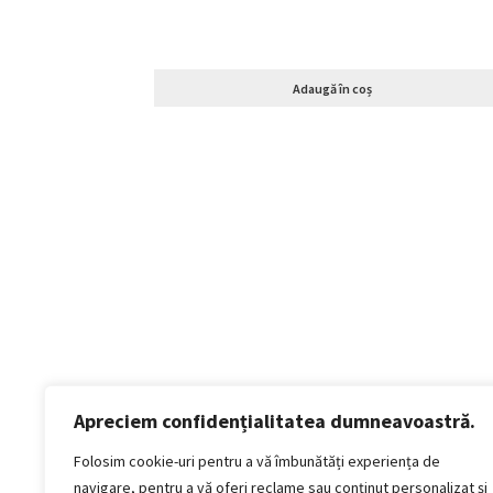
Adaugă în coș
Apreciem confidențialitatea dumneavoastră.
Politică de confidențialitate
Folosim cookie-uri pentru a vă îmbunătăți experiența de
Termeni si conditii
navigare, pentru a vă oferi reclame sau conținut personalizat și