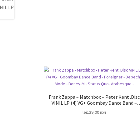
Frank Zappa – Matchbox – Peter Kent .Disc
VINIL LP (4) VG+ Goombay Dance Band –
Foreigner – Depeche Mode – Boney-M – Stat
lei
129,00
RON
Quo- Arabesque –