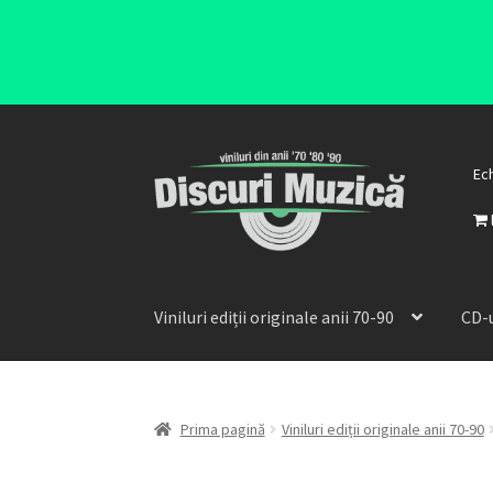
Ec
Viniluri ediții originale anii 70-90
CD-u
Prima pagină
Viniluri ediții originale anii 70-90