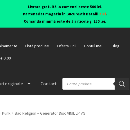
Livrare gratuită la comenzi peste 500 lei.
Parteneriat magazin în București! Detalii
aici
.
Comanda minimă este de 5 articole și 250 lei.
hipamente
Listă produse
Oferta lunii
Contul meu
Blog
lei0,00
ri originale
Contact
Punk
Bad Religion – Generator Disc VINIL LP VG