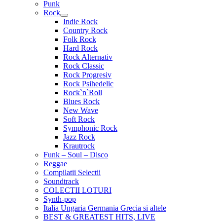
Punk
Rock
Extinde
Indie Rock
meniul
Country Rock
copil
Folk Rock
Hard Rock
Rock Alternativ
Rock Classic
Rock Progresiv
Rock Psihedelic
Rock`n`Roll
Blues Rock
New Wave
Soft Rock
Symphonic Rock
Jazz Rock
Krautrock
Funk – Soul – Disco
Reggae
Compilatii Selectii
Soundtrack
COLECTII LOTURI
Synth-pop
Italia Ungaria Germania Grecia si altele
BEST & GREATEST HITS, LIVE