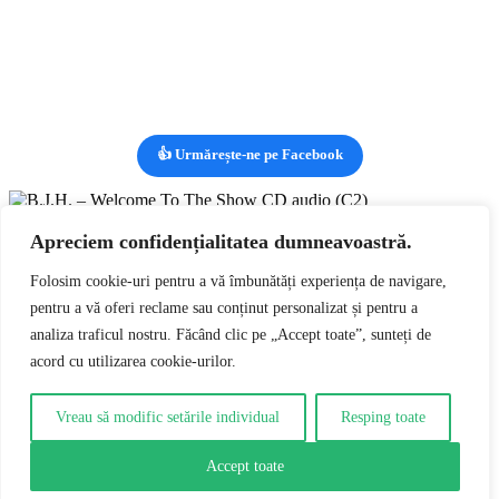
👍 Urmărește-ne pe Facebook
Vizualizezi:
B.J.H. – Welcome To The Show CD audio (C2)
lei
39,00
Apreciem confidențialitatea dumneavoastră.
RON
Adaugă în coș
0
Folosim cookie-uri pentru a vă îmbunătăți experiența de navigare,
pentru a vă oferi reclame sau conținut personalizat și pentru a
0
analiza traficul nostru. Făcând clic pe „Accept toate”, sunteți de
Coșul tău
Coșul tău este gol
Întoarce-te la cumpărături
acord cu utilizarea cookie-urilor.
Continuă cumpărăturile
Vreau să modific setările individual
Resping toate
Accept toate