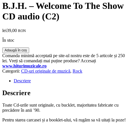
B.J.H. – Welcome To The Show
CD audio (C2)
lei
39,00
RON
În stoc
Cantitate
Adaugă în coș
B.J.H.
Comanda minimă acceptată pe site-ul nostru este de 5 articole și 250
–
lei. Vreți să comandați mai puține produse? Accesați
Welcome
www.hiturimuzicale.ro
To
Categorii:
CD-uri originale de muzică
,
Rock
The
Show
Descriere
CD
audio
Descriere
(C2)
Toate Cd-urile sunt originale, cu bucklet, majoritatea fabricate cu
precădere în anii ’90.
Pentru starea carcasei și a booklet-ului, vă rugăm sa vă uitați la poze!