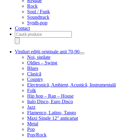
Reggae
Rock
Soul / Funk
Soundtrack
Synth-pop
Contact
Products
search
Viniluri ediții originale anii 70-90
Extinde
Noi, sigilate
meniul
Oldies – Swing
copil
Blues
Clasică
Country
Electronică, Ambient, Acustică, Instrumentală
Folk
Hip hop – Rap – House
Italo Disco, Euro Disco
Jazz
Flamenco, Latino, Tango
Maxi Single 12″ anticariat
Metal
Pop
Pop/Rock