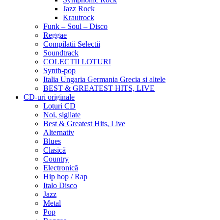
Jazz Rock
Krautrock
Funk – Soul – Disco
Reggae
Compilatii Selectii
Soundtrack
COLECTII LOTURI
Synth-pop
Italia Ungaria Germania Grecia si altele
BEST & GREATEST HITS, LIVE
CD-uri originale
Loturi CD
Noi, sigilate
Best & Greatest Hits, Live
Alternativ
Blues
Clasică
Country
Electronică
Hip hop / Rap
Italo Disco
Jazz
Metal
Pop