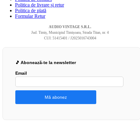
Politica de livrare și retur
Politica de plată
Formular Retur
AUDIO VINTAGE S.R.L.
Jud. Timiș, Municipiul Timișoara, Strada Titan, nr. 4
CUI: 51415401 / J2025016743004
🎵 Abonează-te la newsletter
Email