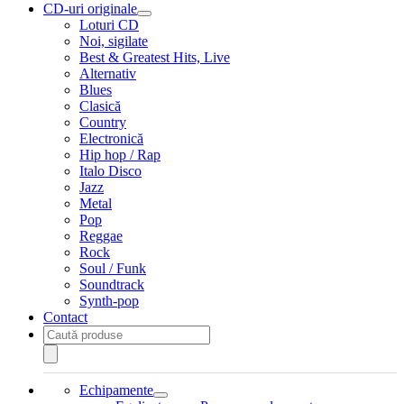
CD-uri originale
Extinde
Loturi CD
meniul
Noi, sigilate
copil
Best & Greatest Hits, Live
Alternativ
Blues
Clasică
Country
Electronică
Hip hop / Rap
Italo Disco
Jazz
Metal
Pop
Reggae
Rock
Soul / Funk
Soundtrack
Synth-pop
Contact
Products
search
Echipamente
Extinde