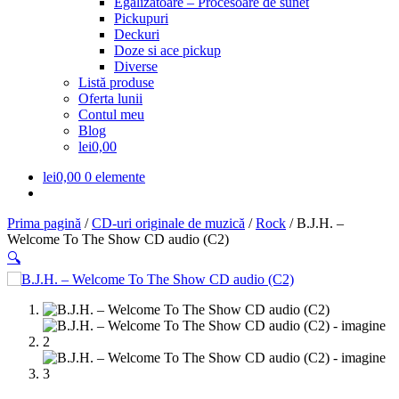
Egalizatoare – Procesoare de sunet
meniul
Pickupuri
copil
Deckuri
Doze si ace pickup
Diverse
Listă produse
Oferta lunii
Contul meu
Blog
lei0,00
lei
0,00
0 elemente
Prima pagină
/
CD-uri originale de muzică
/
Rock
/
B.J.H. –
Welcome To The Show CD audio (C2)
🔍