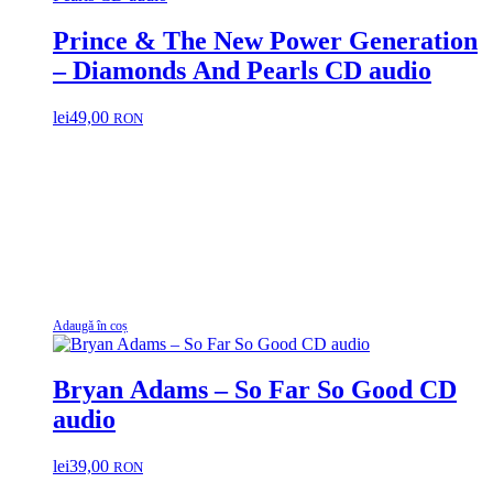
Prince & The New Power Generation
– Diamonds And Pearls CD audio
lei
49,00
RON
Adaugă în coș
Bryan Adams – So Far So Good CD
audio
lei
39,00
RON