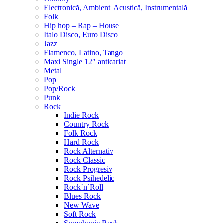
Electronică, Ambient, Acustică, Instrumentală
Folk
Hip hop – Rap – House
Italo Disco, Euro Disco
Jazz
Flamenco, Latino, Tango
Maxi Single 12″ anticariat
Metal
Pop
Pop/Rock
Punk
Rock
Indie Rock
Country Rock
Folk Rock
Hard Rock
Rock Alternativ
Rock Classic
Rock Progresiv
Rock Psihedelic
Rock`n`Roll
Blues Rock
New Wave
Soft Rock
Symphonic Rock