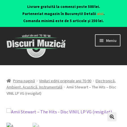
Livrare gratuită la comenzi peste 500 lei.
Parteneriat magazin în București! Detalii
aici
.
Comanda minimă este de 5 articole și 250 lei.
Meniu
Viniluri ediții originale anii 70-90
CD-uri originale
Prima pagină
Viniluri ediții originale anii 70-90
Electronică,
Ambient, Acustică, Instrumentală
Amii Stewart – The Hits – Disc
VINIL LP VG (resigilat)
Contact
🔍