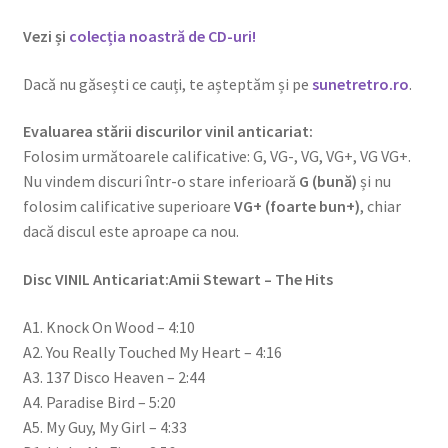
Vezi și
colecția noastră de CD-uri!
Dacă nu găsești ce cauți, te așteptăm și pe
sunetretro.ro
.
Evaluarea stării discurilor vinil anticariat:
Folosim următoarele calificative: G, VG-, VG, VG+, VG VG+.
Nu vindem discuri într-o stare inferioară
G (bună)
și nu
folosim calificative superioare
VG+ (foarte bun+)
, chiar
dacă discul este aproape ca nou.
Disc VINIL Anticariat:Amii Stewart – The Hits
A1. Knock On Wood – 4:10
A2. You Really Touched My Heart – 4:16
A3. 137 Disco Heaven – 2:44
A4. Paradise Bird – 5:20
A5. My Guy, My Girl – 4:33