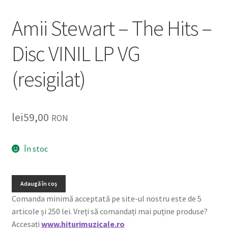
Amii Stewart – The Hits –
Disc VINIL LP VG
(resigilat)
lei
59,00
RON
În stoc
Adaugă în coș
Comanda minimă acceptată pe site-ul nostru este de 5
articole și 250 lei. Vreți să comandați mai puține produse?
Accesați
www.hiturimuzicale.ro