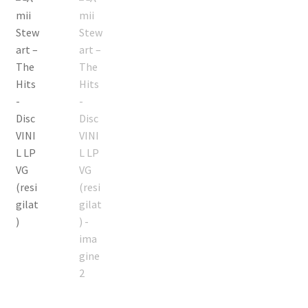
Echipamente
Listă produse
Oferta lunii
Contul meu
Blog
lei0,00