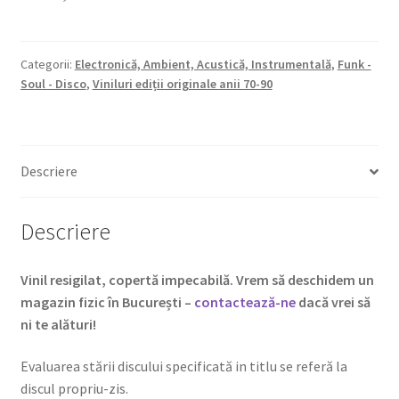
Categorii:
Electronică, Ambient, Acustică, Instrumentală
,
Funk -
Soul - Disco
,
Viniluri ediții originale anii 70-90
Descriere
Descriere
Vinil resigilat, copertă impecabilă. Vrem să deschidem un
magazin fizic în București –
contactează-ne
dacă vrei să
ni te alături!
Evaluarea stării discului specificată in titlu se referă la
discul propriu-zis.