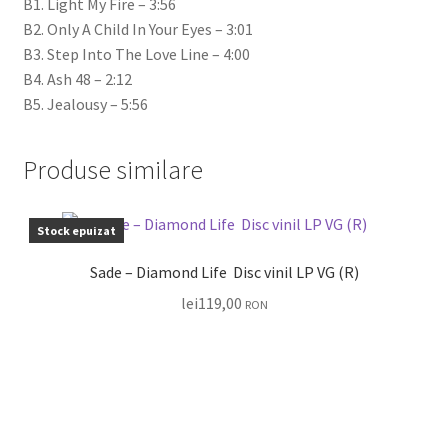
B1. Light My Fire – 3:56
B2. Only A Child In Your Eyes – 3:01
B3. Step Into The Love Line – 4:00
B4. Ash 48 – 2:12
B5. Jealousy – 5:56
Produse similare
Stock epuizat
Sade – Diamond Life Disc vinil LP VG (R)
lei
119,00
RON