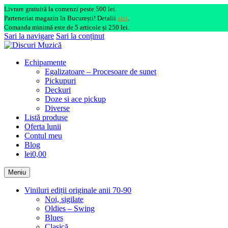
Livrare gratuită la comenzi peste 500 lei.
Parteneriat magazin în București! Detalii
aici
.
Comanda minimă este de 5 articole și 250 lei.
Sari la navigare
Sari la conținut
Echipamente
Egalizatoare – Procesoare de sunet
Pickupuri
Deckuri
Doze si ace pickup
Diverse
Listă produse
Oferta lunii
Contul meu
Blog
lei0,00
Meniu
Viniluri ediții originale anii 70-90
Noi, sigilate
Oldies – Swing
Blues
Clasică