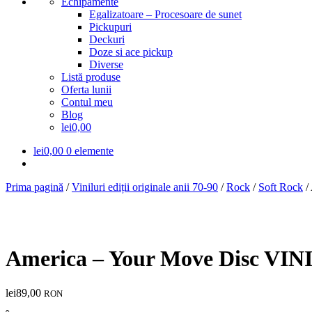
Echipamente
Egalizatoare – Procesoare de sunet
Pickupuri
Deckuri
Doze si ace pickup
Diverse
Listă produse
Oferta lunii
Contul meu
Blog
lei0,00
lei
0,00
0 elemente
Prima pagină
/
Viniluri ediții originale anii 70-90
/
Rock
/
Soft Rock
/
America – Your Move Disc VIN
lei
89,00
RON