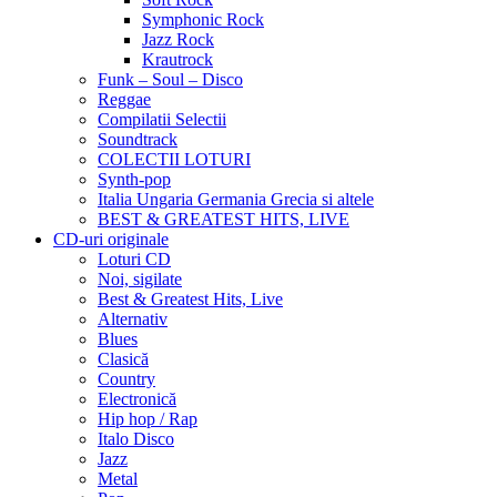
Symphonic Rock
Jazz Rock
Krautrock
Funk – Soul – Disco
Reggae
Compilatii Selectii
Soundtrack
COLECTII LOTURI
Synth-pop
Italia Ungaria Germania Grecia si altele
BEST & GREATEST HITS, LIVE
CD-uri originale
Loturi CD
Noi, sigilate
Best & Greatest Hits, Live
Alternativ
Blues
Clasică
Country
Electronică
Hip hop / Rap
Italo Disco
Jazz
Metal