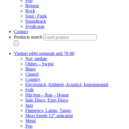
Pop
Reggae
Rock
Soul / Funk
Soundtrack
Synth-pop
Contact
Products search
Viniluri ediții originale anii 70-90
Noi, sigilate
Oldies – Swing
Blues
Clasică
Country
Electronică, Ambient, Acustică, Instrumentală
Folk
Hip hop – Rap – House
Italo Disco, Euro Disco
Jazz
Flamenco, Latino, Tango
Maxi Single 12″ anticariat
Metal
Pop