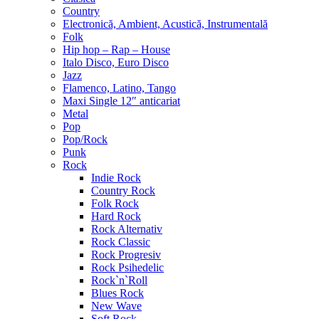
Country
Electronică, Ambient, Acustică, Instrumentală
Folk
Hip hop – Rap – House
Italo Disco, Euro Disco
Jazz
Flamenco, Latino, Tango
Maxi Single 12″ anticariat
Metal
Pop
Pop/Rock
Punk
Rock
Indie Rock
Country Rock
Folk Rock
Hard Rock
Rock Alternativ
Rock Classic
Rock Progresiv
Rock Psihedelic
Rock`n`Roll
Blues Rock
New Wave
Soft Rock