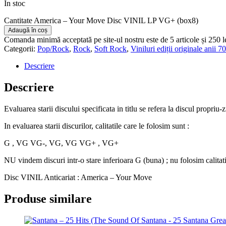
În stoc
Cantitate America – Your Move Disc VINIL LP VG+ (box8)
Adaugă în coș
Comanda minimă acceptată pe site-ul nostru este de 5 articole și 250 
Categorii:
Pop/Rock
,
Rock
,
Soft Rock
,
Viniluri ediții originale anii 7
Descriere
Descriere
Evaluarea starii discului specificata in titlu se refera la discul propriu-
In evaluarea starii discurilor, calitatile care le folosim sunt :
G , VG VG-, VG, VG VG+ , VG+
NU vindem discuri intr-o stare inferioara G (buna) ; nu folosim calitat
Disc VINIL Anticariat : America – Your Move
Produse similare