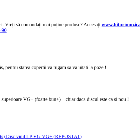
lei. Vreți să comandați mai puține produse? Accesați
www.hiturimuzica
0-90
zis, pentru starea copertii va rugam sa va uitati la poze !
i superioare VG+ (foarte bun+) – chiar daca discul este ca si nou !