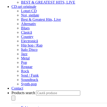
BEST & GREATEST HITS, LIVE
CD-uri originale
Loturi CD
Noi, sigilate
Best & Greatest Hits, Live
Alternativ
Blues
Clasică
Country
Electronică
Hip hop / Rap
Italo Disco
Jazz
Metal
Pop
Reggae
Rock
Soul / Funk
Soundtrack
Synth-pop
Contact
Products search