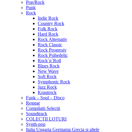
Pop/Rock
Punk
Rock
Indie Rock
Country Rock
Folk Rock
Hard Rock
Rock Alternativ
Rock Classic
Rock Progresiv
Rock Psihedelic
Rock`n`Roll
Blues Rock
New Wave
Soft Rock
Symphonic Rock
Jazz Rock
Krautrock
Funk – Soul – Disco
Reggae
Compilatii Selectii
Soundtrack
COLECTII LOTURI
Synth-pop
Italia Ungaria Germania Grecia si altele