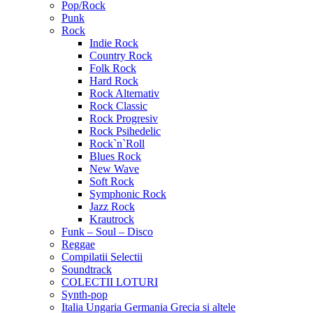
Pop/Rock
Punk
Rock
Indie Rock
Country Rock
Folk Rock
Hard Rock
Rock Alternativ
Rock Classic
Rock Progresiv
Rock Psihedelic
Rock`n`Roll
Blues Rock
New Wave
Soft Rock
Symphonic Rock
Jazz Rock
Krautrock
Funk – Soul – Disco
Reggae
Compilatii Selectii
Soundtrack
COLECTII LOTURI
Synth-pop
Italia Ungaria Germania Grecia si altele