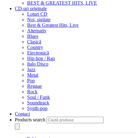
BEST & GREATEST HITS, LIVE
CD-uri originale
Loturi CD
Noi, sigilate
Best & Greatest Hits, Live
Alternativ
Blues
Clasică
Country
Electronică
Hip hop / Rap
Italo Disco
Jazz
Metal
Pop
Reggae
Rock
Soul / Funk
Soundtrack
Synth-pop
Contact
Products search