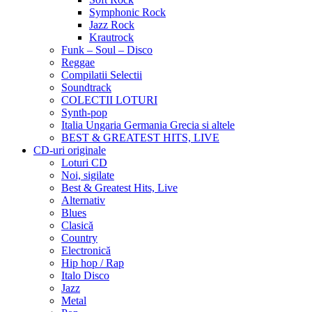
Symphonic Rock
Jazz Rock
Krautrock
Funk – Soul – Disco
Reggae
Compilatii Selectii
Soundtrack
COLECTII LOTURI
Synth-pop
Italia Ungaria Germania Grecia si altele
BEST & GREATEST HITS, LIVE
CD-uri originale
Loturi CD
Noi, sigilate
Best & Greatest Hits, Live
Alternativ
Blues
Clasică
Country
Electronică
Hip hop / Rap
Italo Disco
Jazz
Metal