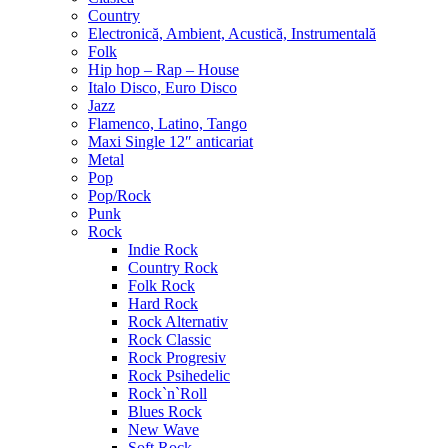
Country
Electronică, Ambient, Acustică, Instrumentală
Folk
Hip hop – Rap – House
Italo Disco, Euro Disco
Jazz
Flamenco, Latino, Tango
Maxi Single 12″ anticariat
Metal
Pop
Pop/Rock
Punk
Rock
Indie Rock
Country Rock
Folk Rock
Hard Rock
Rock Alternativ
Rock Classic
Rock Progresiv
Rock Psihedelic
Rock`n`Roll
Blues Rock
New Wave
Soft Rock