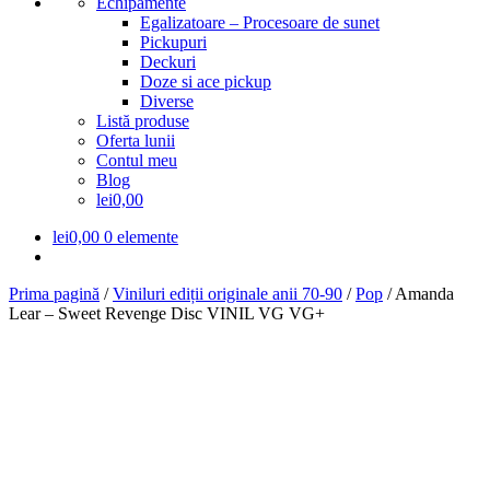
Echipamente
Egalizatoare – Procesoare de sunet
Pickupuri
Deckuri
Doze si ace pickup
Diverse
Listă produse
Oferta lunii
Contul meu
Blog
lei0,00
lei
0,00
0 elemente
Prima pagină
/
Viniluri ediții originale anii 70-90
/
Pop
/
Amanda
Lear – Sweet Revenge Disc VINIL VG VG+