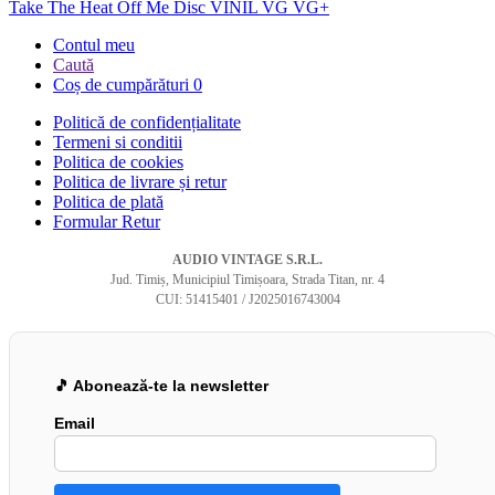
Take The Heat Off Me Disc VINIL VG VG+
Contul meu
Caută
Coș de cumpărături
0
Politică de confidențialitate
Termeni si conditii
Politica de cookies
Politica de livrare și retur
Politica de plată
Formular Retur
AUDIO VINTAGE S.R.L.
Jud. Timiș, Municipiul Timișoara, Strada Titan, nr. 4
CUI: 51415401 / J2025016743004
🎵 Abonează-te la newsletter
Email