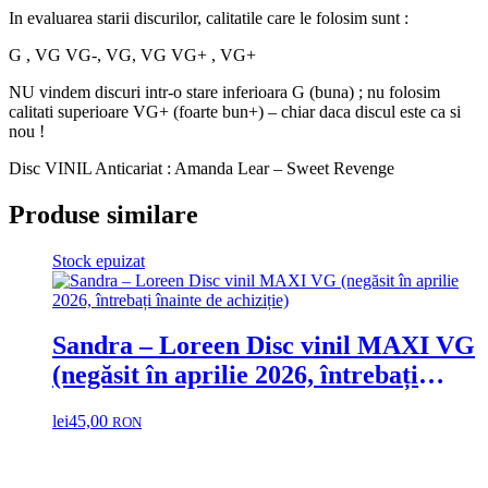
In evaluarea starii discurilor, calitatile care le folosim sunt :
G , VG VG-, VG, VG VG+ , VG+
NU vindem discuri intr-o stare inferioara G (buna) ; nu folosim
calitati superioare VG+ (foarte bun+) – chiar daca discul este ca si
nou !
Disc VINIL Anticariat : Amanda Lear – Sweet Revenge
Produse similare
Stock epuizat
Sandra ‎– Loreen Disc vinil MAXI VG
(negăsit în aprilie 2026, întrebați
înainte de achiziție)
lei
45,00
RON