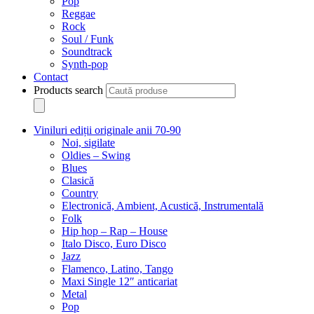
Pop
Reggae
Rock
Soul / Funk
Soundtrack
Synth-pop
Contact
Products search
Viniluri ediții originale anii 70-90
Noi, sigilate
Oldies – Swing
Blues
Clasică
Country
Electronică, Ambient, Acustică, Instrumentală
Folk
Hip hop – Rap – House
Italo Disco, Euro Disco
Jazz
Flamenco, Latino, Tango
Maxi Single 12″ anticariat
Metal
Pop