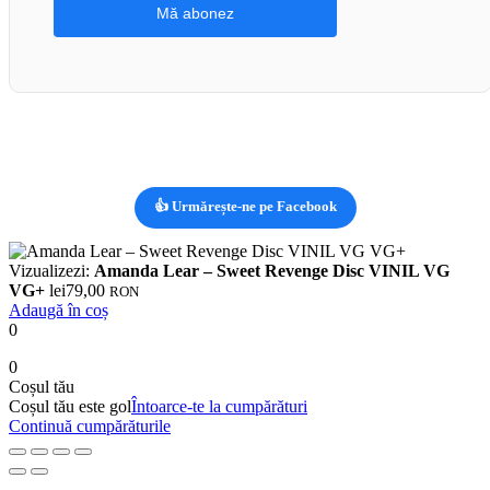
👍 Urmărește-ne pe Facebook
Vizualizezi:
Amanda Lear – Sweet Revenge Disc VINIL VG
VG+
lei
79,00
RON
Adaugă în coș
0
0
Coșul tău
Coșul tău este gol
Întoarce-te la cumpărături
Continuă cumpărăturile