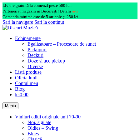
Livrare gratuită la comenzi peste 500 lei.
Parteneriat magazin în București! Detalii
aici
.
Comanda minimă este de 5 articole și 250 lei.
Sari la navigare
Sari la conținut
Echipamente
Egalizatoare – Procesoare de sunet
Pickupuri
Deckuri
Doze si ace pickup
Diverse
Listă produse
Oferta lunii
Contul meu
Blog
lei0,00
Meniu
Viniluri ediții originale anii 70-90
Noi, sigilate
Oldies – Swing
Blues
Clasică