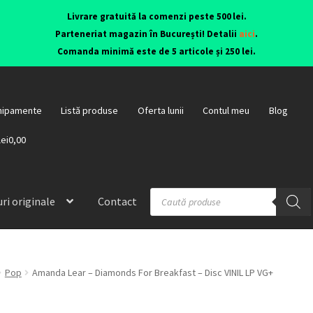
Livrare gratuită la comenzi peste 500 lei.
Parteneriat magazin în București! Detalii
aici
.
Comanda minimă este de 5 articole și 250 lei.
hipamente
Listă produse
Oferta lunii
Contul meu
Blog
lei0,00
ri originale
Contact
Pop
Amanda Lear – Diamonds For Breakfast – Disc VINIL LP VG+