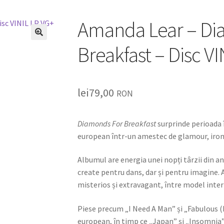
Amanda Lear – Di
🔍
Breakfast – Disc V
lei
79,00
RON
Diamonds For Breakfast
surprinde perioada 
european într-un amestec de glamour, ironi
Albumul are energia unei nopți târzii din ani
create pentru dans, dar și pentru imagine. 
misterios și extravagant, între model inter
Piese precum „I Need A Man” și „Fabulous (L
european, în timp ce „Japan” și „Insomnia