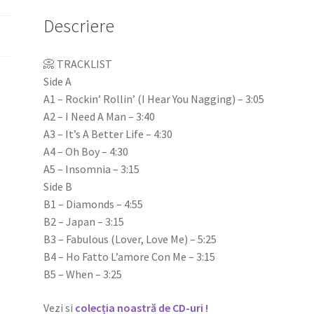
Descriere
📀 TRACKLIST
Side A
A1 – Rockin’ Rollin’ (I Hear You Nagging) – 3:05
A2 – I Need A Man – 3:40
A3 – It’s A Better Life – 4:30
A4 – Oh Boy – 4:30
A5 – Insomnia – 3:15
Side B
B1 – Diamonds – 4:55
B2 – Japan – 3:15
B3 – Fabulous (Lover, Love Me) – 5:25
B4 – Ho Fatto L’amore Con Me – 3:15
B5 – When – 3:25
Vezi si
colecția noastră de CD-uri !