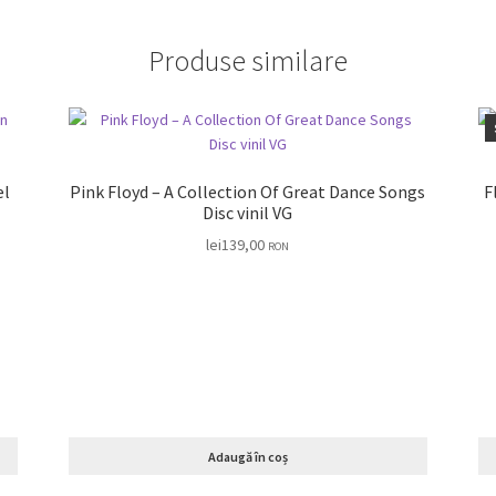
Produse similare
Pink Floyd – A Collection Of Great Dance Songs
F
Disc vinil VG
lei
139,00
RON
Adaugă în coș