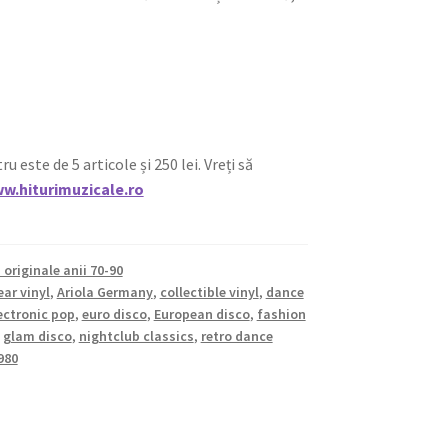
ste de 5 articole și 250 lei. Vreți să
w.hiturimuzicale.ro
i originale anii 70-90
ar vinyl
,
Ariola Germany
,
collectible vinyl
,
dance
ectronic pop
,
euro disco
,
European disco
,
fashion
,
glam disco
,
nightclub classics
,
retro dance
980