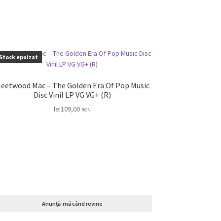
Stock epuizat
leetwood Mac – The Golden Era Of Pop Music
Disc Vinil LP VG VG+ (R)
lei
109,00
RON
Anunță-mă când revine