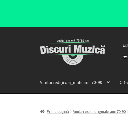
Ec
Viniluri ediții originale anii 70-90
CD-u
Prima pagină
Viniluri ediții originale anii 70-90