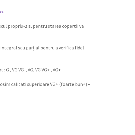
ro
.
iscul propriu-zis, pentru starea copertii va
integral sau parțial pentru a verifica fidel
nt : G , VG VG-, VG, VG VG+ , VG+
olosim calitati superioare VG+ (foarte bun+) –