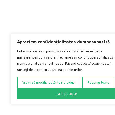
Apreciem confidențialitatea dumneavoastră.
Politică de confidențialitate
Termeni si conditii
Folosim cookie-uri pentru a vă îmbunătăți experiența de
Politica de cookies
navigare, pentru a vă oferi reclame sau conținut personalizat și
Politica de livrare și retur
pentru a analiza traficul nostru. Făcând clic pe „Accept toate”,
Politica de plată
sunteți de acord cu utilizarea cookie-urilor.
Formular Retur
Vreau să modific setările individual
Resping toate
AUDIO VINTAGE S.R.L.
Jud. Timiș, Municipiul Timișoara, Strada Titan,
Accept toate
nr. 4
CUI: 51415401 / J2025016743004