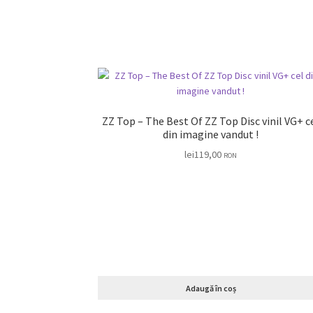
ZZ Top – The Best Of ZZ Top Disc vinil VG+ cel
din imagine vandut !
lei
119,00
RON
Adaugă în coș