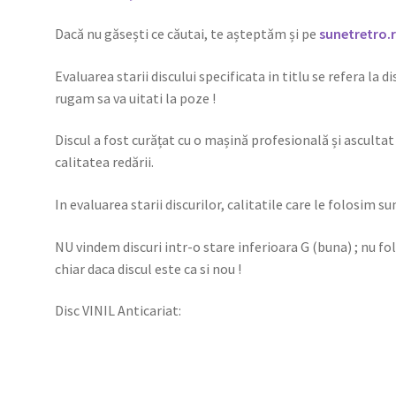
Dacă nu găsești ce căutai, te așteptăm și pe
sunetretro.
Evaluarea starii discului specificata in titlu se refera la d
rugam sa va uitati la poze !
Discul a fost curățat cu o mașină profesională și ascultat 
calitatea redării.
In evaluarea starii discurilor, calitatile care le folosim su
NU vindem discuri intr-o stare inferioara G (buna) ; nu f
chiar daca discul este ca si nou !
Disc VINIL Anticariat: