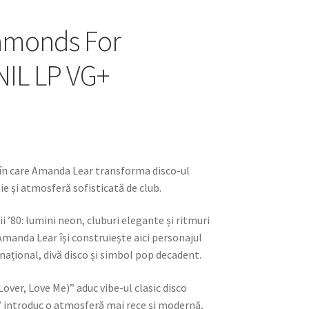
amonds For
INIL LP VG+
în care
Amanda Lear
transforma disco-ul
e și atmosferă sofisticată de club.
i ’80: lumini neon, cluburi elegante și ritmuri
Amanda Lear își construiește aici personajul
național, divă disco și simbol pop decadent.
over, Love Me)” aduc vibe-ul clasic disco
” introduc o atmosferă mai rece și modernă,