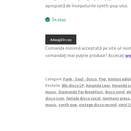
apropiată de începuturile synth-pop-ului.
În stoc
Adaugă în coș
Comanda minimă acceptată pe site-ul nostru e
comandați mai puține produse? Accesați
ww
Categorii:
Funk - Soul - Disco
,
Pop
,
Viniluri ediți
Etichete:
80s disco LP
,
Amanda Lear
,
Amanda Le
music
,
Diamonds For Breakfast
,
disco vinyl
,
el
disco icon
,
female disco vocal
,
Germany press
music
,
synth pop
,
vintage disco record
,
vinyl 1