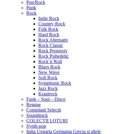
Pop/Rock
Punk
Rock
Indie Rock
Country Rock
Folk Rock
Hard Rock
Rock Alternativ
Rock Classic
Rock Progresiv
Rock Psihedelic
Rock`n`Roll
Blues Rock
New Wave
Soft Rock
Symphonic Rock
Jazz Rock
Krautrock
Funk – Soul – Disco
Reggae
Compilatii Selectii
Soundtrack
COLECTII LOTURI
Synth-pop
Italia Ungaria Germania Grecia si altele