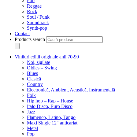
Pop
Reggae
Rock
Soul / Funk
Soundtrack
Synth-pop
Contact
Products search
Viniluri ediții originale anii 70-90
Noi, sigilate
Oldies – Swing
Blues
Clasică
Country
Electronică, Ambient, Acustică, Instrumentală
Folk
Hip hop – Rap – House
Italo Disco, Euro Disco
Jazz
Flamenco, Latino, Tango
Maxi Single 12″ anticariat
Metal
Pop