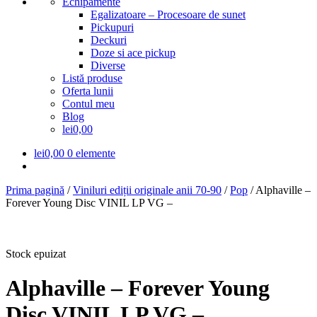
Echipamente
Egalizatoare – Procesoare de sunet
Pickupuri
Deckuri
Doze si ace pickup
Diverse
Listă produse
Oferta lunii
Contul meu
Blog
lei0,00
lei
0,00
0 elemente
Prima pagină
/
Viniluri ediții originale anii 70-90
/
Pop
/
Alphaville –
Forever Young Disc VINIL LP VG –
Stock epuizat
Alphaville – Forever Young
Disc VINIL LP VG –