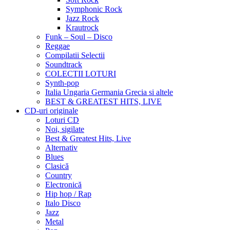
Symphonic Rock
Jazz Rock
Krautrock
Funk – Soul – Disco
Reggae
Compilatii Selectii
Soundtrack
COLECTII LOTURI
Synth-pop
Italia Ungaria Germania Grecia si altele
BEST & GREATEST HITS, LIVE
CD-uri originale
Loturi CD
Noi, sigilate
Best & Greatest Hits, Live
Alternativ
Blues
Clasică
Country
Electronică
Hip hop / Rap
Italo Disco
Jazz
Metal