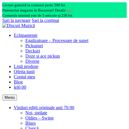
Livrare gratuită la comenzi peste 500 lei.
Parteneriat magazin în București! Detalii
aici
.
Comanda minimă este de 5 articole și 250 lei.
Sari la navigare
Sari la conținut
Echipamente
Egalizatoare – Procesoare de sunet
Pickupuri
Deckuri
Doze si ace pickup
Diverse
Listă produse
Oferta lunii
Contul meu
Blog
lei0,00
Meniu
Viniluri ediții originale anii 70-90
Noi, sigilate
Oldies – Swing
Blues
Clasică