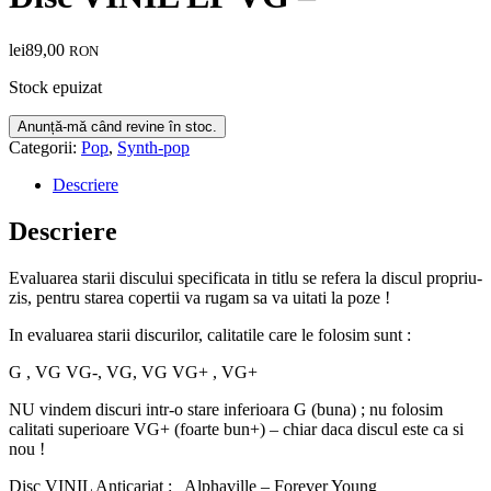
lei
89,00
RON
Stock epuizat
Categorii:
Pop
,
Synth-pop
Descriere
Descriere
Evaluarea starii discului specificata in titlu se refera la discul propriu-
zis, pentru starea copertii va rugam sa va uitati la poze !
In evaluarea starii discurilor, calitatile care le folosim sunt :
G , VG VG-, VG, VG VG+ , VG+
NU vindem discuri intr-o stare inferioara G (buna) ; nu folosim
calitati superioare VG+ (foarte bun+) – chiar daca discul este ca si
nou !
Disc VINIL Anticariat : Alphaville – Forever Young