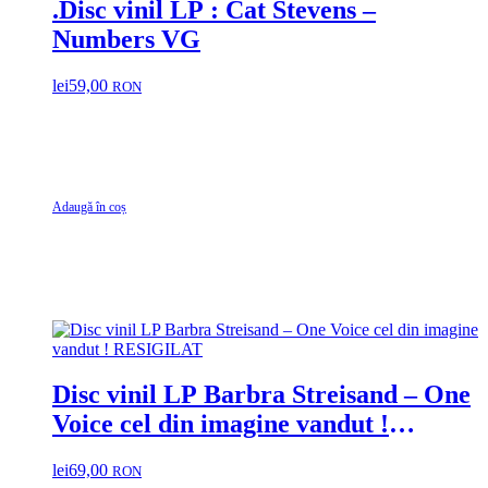
.Disc vinil LP : Cat Stevens –
Numbers VG
lei
59,00
RON
Adaugă în coș
Disc vinil LP Barbra Streisand – One
Voice cel din imagine vandut !
RESIGILAT
lei
69,00
RON