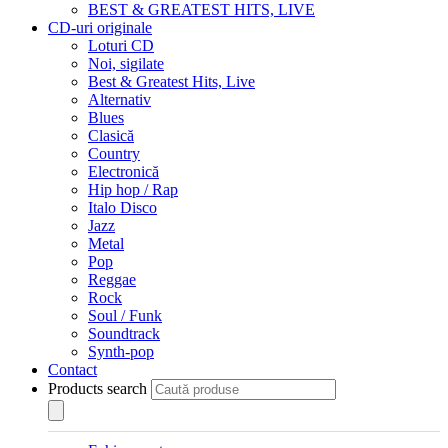
BEST & GREATEST HITS, LIVE
CD-uri originale
Loturi CD
Noi, sigilate
Best & Greatest Hits, Live
Alternativ
Blues
Clasică
Country
Electronică
Hip hop / Rap
Italo Disco
Jazz
Metal
Pop
Reggae
Rock
Soul / Funk
Soundtrack
Synth-pop
Contact
Products search