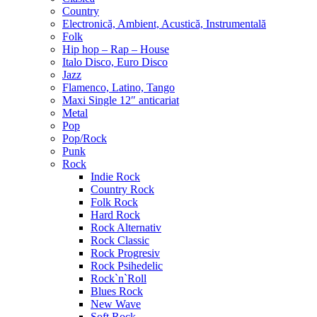
Country
Electronică, Ambient, Acustică, Instrumentală
Folk
Hip hop – Rap – House
Italo Disco, Euro Disco
Jazz
Flamenco, Latino, Tango
Maxi Single 12″ anticariat
Metal
Pop
Pop/Rock
Punk
Rock
Indie Rock
Country Rock
Folk Rock
Hard Rock
Rock Alternativ
Rock Classic
Rock Progresiv
Rock Psihedelic
Rock`n`Roll
Blues Rock
New Wave
Soft Rock