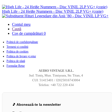
High Life - 24 Heiße Nummern - Disc VINIL 2LP VG+ (copie)
Hituri Legendare din Anii ’80 - Disc VINIL LP VG+
Contul meu
Caută
Coș de cumpărături
0
Politică de confidențialitate
Termeni si conditii
Politica de cookies
Politica de livrare și retur
Politica de plată
Formular Retur
AUDIO VINTAGE S.R.L.
Jud. Timiș, Mun. Timișoara, Str. Titan, 4
CUI: 51415401 / J2025016743004
Telefon: +40 722 220 434
🎵 Abonează-te la newsletter