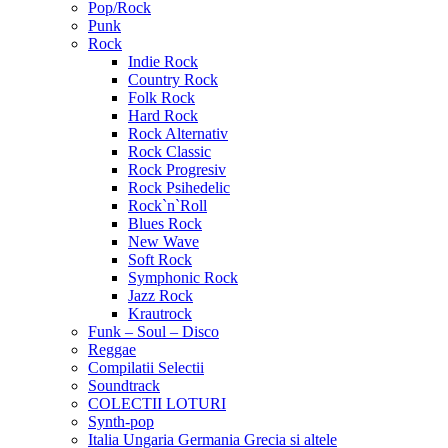
Pop/Rock
Punk
Rock
Indie Rock
Country Rock
Folk Rock
Hard Rock
Rock Alternativ
Rock Classic
Rock Progresiv
Rock Psihedelic
Rock`n`Roll
Blues Rock
New Wave
Soft Rock
Symphonic Rock
Jazz Rock
Krautrock
Funk – Soul – Disco
Reggae
Compilatii Selectii
Soundtrack
COLECTII LOTURI
Synth-pop
Italia Ungaria Germania Grecia si altele