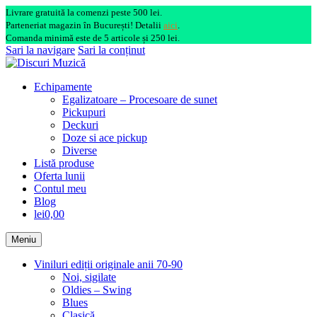
Livrare gratuită la comenzi peste 500 lei.
Parteneriat magazin în București! Detalii
aici
.
Comanda minimă este de 5 articole și 250 lei.
Sari la navigare
Sari la conținut
Echipamente
Egalizatoare – Procesoare de sunet
Pickupuri
Deckuri
Doze si ace pickup
Diverse
Listă produse
Oferta lunii
Contul meu
Blog
lei0,00
Meniu
Viniluri ediții originale anii 70-90
Noi, sigilate
Oldies – Swing
Blues
Clasică