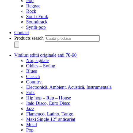
Pop
Reggae
Rock
Soul / Funk
Soundtrack
Synth-pop
Contact
Products search
Viniluri ediții originale anii 70-90
Noi, sigilate
Oldies – Swing
Blues
Clasică
Country
Electronică, Ambient, Acustică, Instrumentală
Folk
Hip hop – Rap – House
Italo Disco, Euro Disco
Jazz
Flamenco, Latino, Tango
Maxi Single 12″ anticariat
Metal
Pop