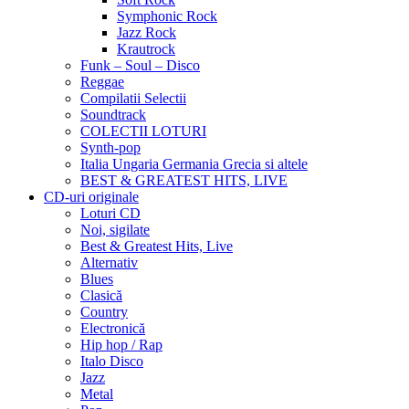
Symphonic Rock
Jazz Rock
Krautrock
Funk – Soul – Disco
Reggae
Compilatii Selectii
Soundtrack
COLECTII LOTURI
Synth-pop
Italia Ungaria Germania Grecia si altele
BEST & GREATEST HITS, LIVE
CD-uri originale
Loturi CD
Noi, sigilate
Best & Greatest Hits, Live
Alternativ
Blues
Clasică
Country
Electronică
Hip hop / Rap
Italo Disco
Jazz
Metal