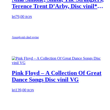
Terence Trent D’Arby, Disc vinil*
2LP Ronny’s Pop Show 11 – 32
lei
79,00
RON
melodi Black Samanta fox, Neu
Order, Sinead O’Connor, Sandra
Anunță-mă când revine
Pink Floyd – A Collection Of Great
Dance Songs Disc vinil VG
lei
139,00
RON