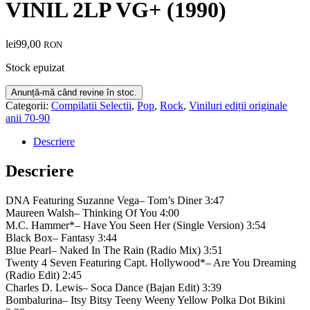
VINIL 2LP VG+ (1990)
lei
99,00
RON
Stock epuizat
Categorii:
Compilatii Selectii
,
Pop
,
Rock
,
Viniluri ediții originale
anii 70-90
Descriere
Descriere
DNA Featuring Suzanne Vega– Tom’s Diner 3:47
Maureen Walsh– Thinking Of You 4:00
M.C. Hammer*– Have You Seen Her (Single Version) 3:54
Black Box– Fantasy 3:44
Blue Pearl– Naked In The Rain (Radio Mix) 3:51
Twenty 4 Seven Featuring Capt. Hollywood*– Are You Dreaming
(Radio Edit) 2:45
Charles D. Lewis– Soca Dance (Bajan Edit) 3:39
Bombalurina– Itsy Bitsy Teeny Weeny Yellow Polka Dot Bikini