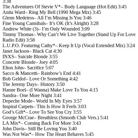
3:38
The Adventures Of Stevie V*– Body Language (Hot Edit) 3:45
Anita Ward– Ring My Bell (1990 Mega Mix) 3:45
Glenn Medeiros– All I’m Missing Is You 3:46
Fine Young Cannibals– It’s OK (It’s Alright) 3:28
Andrew White (3)– I’m Only Wounded 3:09
Timmy Thomas– Why Can’t We Live Together (Stand Up For Love
Radio Edit) 3:58
L.U.P.O. Featuring Cathy*– Keep It Up (Vocal Extended Mix) 3:24
Janet Jackson– Black Cat 4:30
INXS– Suicide Blonde 3:55
Concrete Blonde– Joey 4:05
Elton John– Sacrifice 5:07
Sacco & Mancetti– Rainbow’s End 4:41
Bob Geldof– Love Or Something 4:42
The Jeremy Days– History 3:50
Hanne Boel– (I Wanna) Make Love To You 4:15
Sandra– One More Night 3:41
Depeche Mode– World In My Eyes 3:57
Inspiral Carpets– This Is How It Feels 3:03
God’s Gift*– Love To See You Cry 3:55
George McCrae– Breathless (Smooth Club Vers.) 5:41
LA Mix*– Coming Back For More 3:43
John Davis– Still Be Loving You 3:40
Was Not Was*– How The Heart Behaves 5:45