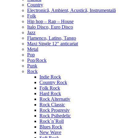
Country
Electronică, Ambient, Acustică, Instrumentală
Folk
Hip hop – Rap – House
Italo Disco, Euro Disco
Jazz
Flamenco, Latino, Tango
Maxi Single 12″ anticariat
Metal
Pop
Pop/Rock
Punk
Rock
Indie Rock
Country Rock
Folk Rock
Hard Rock
Rock Alternativ
Rock Classic
Rock Progresiv
Rock Psihedelic
Rock`n`Roll
Blues Rock
New Wave
Soft Rock