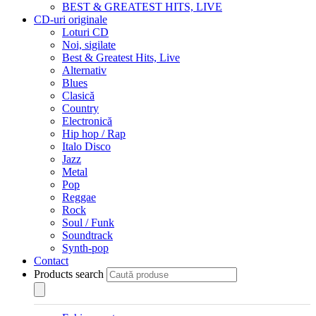
BEST & GREATEST HITS, LIVE
CD-uri originale
Loturi CD
Noi, sigilate
Best & Greatest Hits, Live
Alternativ
Blues
Clasică
Country
Electronică
Hip hop / Rap
Italo Disco
Jazz
Metal
Pop
Reggae
Rock
Soul / Funk
Soundtrack
Synth-pop
Contact
Products search