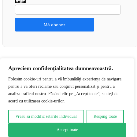
Email
Apreciem confidențialitatea dumneavoastră.
👍 Urmărește-ne pe Facebook
Folosim cookie-uri pentru a vă îmbunătăți experiența de navigare,
pentru a vă oferi reclame sau conținut personalizat și pentru a
0
analiza traficul nostru. Făcând clic pe „Accept toate”, sunteți de
acord cu utilizarea cookie-urilor.
0
Coșul tău
Coșul tău este gol
Întoarce-te la cumpărături
Vreau să modific setările individual
Resping toate
Continuă cumpărăturile
Accept toate