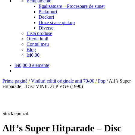
Echipamente
Egalizatoare – Procesoare de sunet
Pickupuri
Deckuri
Doze si ace pickup
Diverse
Listă produse
Oferta lunii
Contul meu
Blog
lei0,00
lei
0,00
0 elemente
Prima pagină
/
Viniluri ediții originale anii 70-90
/
Pop
/
Alf’s Super
Hitparade – Disc VINIL 2LP VG+ (1990)
Stock epuizat
Alf’s Super Hitparade – Disc