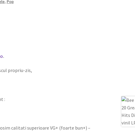
ele
,
Pop
ro
.
iscul propriu-zis,
t :
olosim calitati superioare VG+ (foarte bun+) –