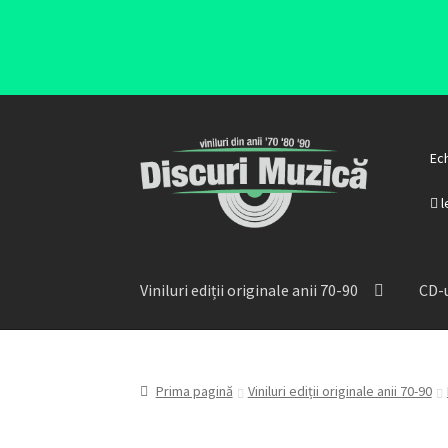
Ec
l
Viniluri ediții originale anii 70-90
CD-u
Prima pagină
Viniluri ediții originale anii 70-90