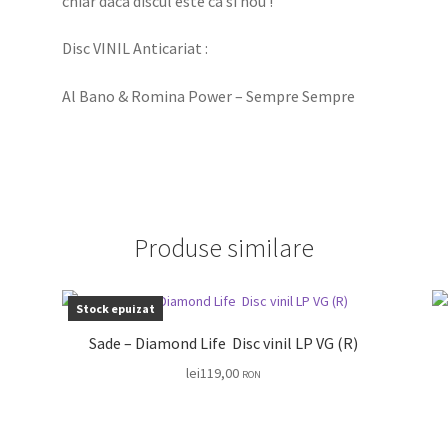
chiar daca discul este ca si nou !
Disc VINIL Anticariat :
Al Bano & Romina Power – Sempre Sempre
Produse similare
Stock epuizat
Sade – Diamond Life Disc vinil LP VG (R)
lei
119,00
RON