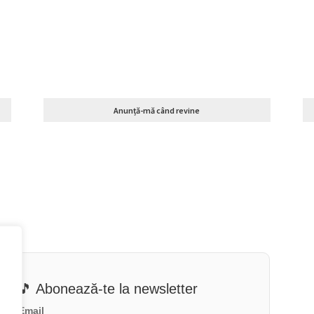
Anunță-mă când revine
🎵 Abonează-te la newsletter
Email