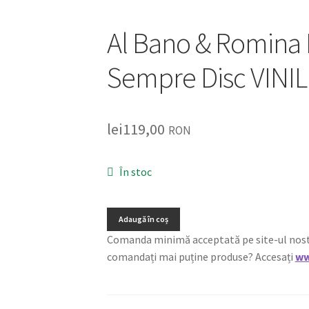
Al Bano & Romina
Sempre Disc VINIL 
lei
119,00
RON
În stoc
Adaugă în coș
Comanda minimă acceptată pe site-ul nostru e
comandați mai puține produse? Accesați
ww