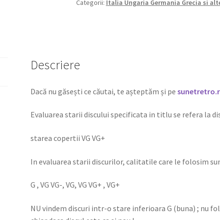
Categorii:
Italia Ungaria Germania Grecia si alt
Descriere
Dacă nu găsești ce căutai, te așteptăm și pe
sunetretro.
Evaluarea starii discului specificata in titlu se refera la d
starea copertii VG VG+
In evaluarea starii discurilor, calitatile care le folosim sun
G , VG VG-, VG, VG VG+ , VG+
NU vindem discuri intr-o stare inferioara G (buna) ; nu f