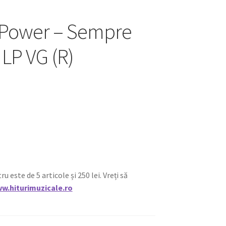
 Power – Sempre
LP VG (R)
ste de 5 articole și 250 lei. Vreți să
w.hiturimuzicale.ro