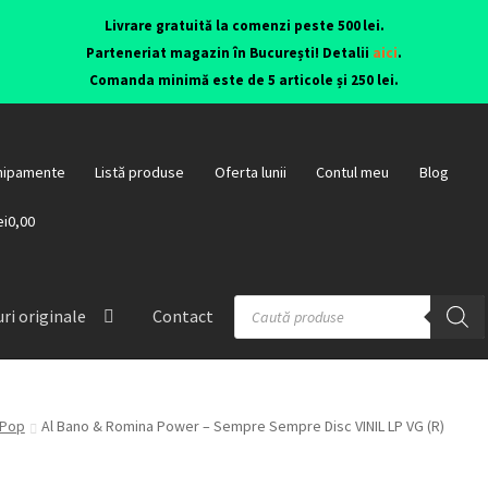
Livrare gratuită la comenzi peste 500 lei.
Parteneriat magazin în București! Detalii
aici
.
Comanda minimă este de 5 articole și 250 lei.
hipamente
Listă produse
Oferta lunii
Contul meu
Blog
ei0,00
ri originale
Contact
Pop
Al Bano & Romina Power – Sempre Sempre Disc VINIL LP VG (R)