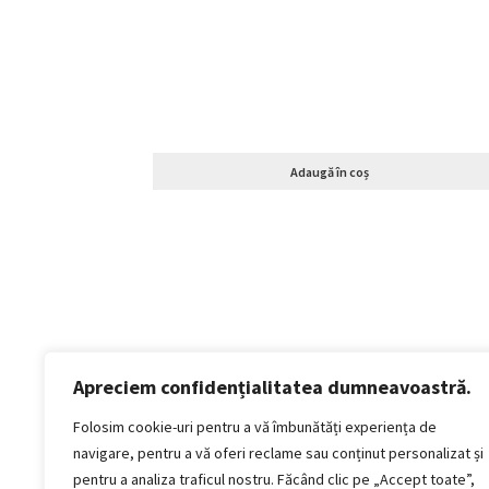
Adaugă în coș
Apreciem confidențialitatea dumneavoastră.
Politică de confidențialitate
Termeni si conditii
Folosim cookie-uri pentru a vă îmbunătăți experiența de
Politica de cookies
navigare, pentru a vă oferi reclame sau conținut personalizat și
Politica de livrare și retur
pentru a analiza traficul nostru. Făcând clic pe „Accept toate”,