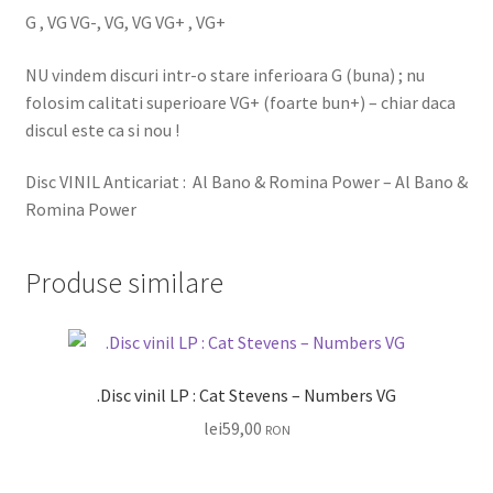
G , VG VG-, VG, VG VG+ , VG+
NU vindem discuri intr-o stare inferioara G (buna) ; nu
folosim calitati superioare VG+ (foarte bun+) – chiar daca
discul este ca si nou !
Disc VINIL Anticariat : Al Bano & Romina Power – Al Bano &
Romina Power
Produse similare
.Disc vinil LP : Cat Stevens – Numbers VG
lei
59,00
RON