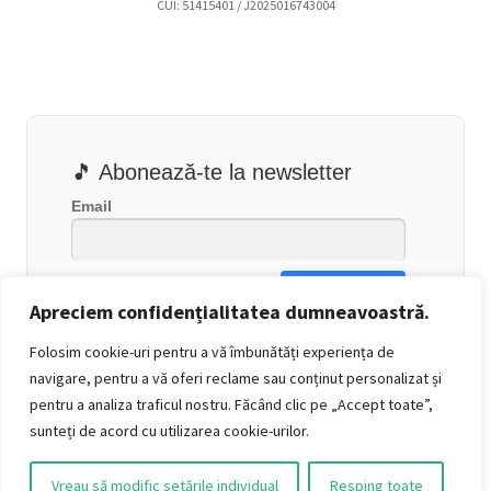
CUI: 51415401 / J2025016743004
🎵 Abonează-te la newsletter
Email
Apreciem confidențialitatea dumneavoastră.
Folosim cookie-uri pentru a vă îmbunătăți experiența de
navigare, pentru a vă oferi reclame sau conținut personalizat și
pentru a analiza traficul nostru. Făcând clic pe „Accept toate”,
sunteți de acord cu utilizarea cookie-urilor.
Vreau să modific setările individual
Resping toate