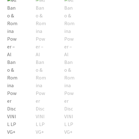
Echipamente
Listă produse
Oferta lunii
Contul meu
Blog
lei0,00