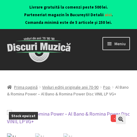
Livrare gratuită la comenzi peste 500 lei.
Parteneriat magazin în București! Detalii
aici
.
Comanda minimă este de 5 articole și 250 lei.
Meniu
Viniluri ediții originale anii 70-90
CD-uri originale
Prima pagină
Viniluri ediții originale anii 70-90
Pop
Al Bano
& Romina Power – Al Bano & Romina Power Disc VINIL LP VG+
Contact
Stock epuizat
-17%
🔍