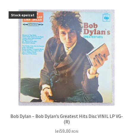
Stock epuizat
Bob Dylan – Bob Dylan’s Greatest Hits Disc VINIL LP VG-
(R)
lei
59,00
RON