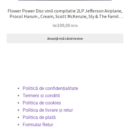
Flower Power Disc vinil compilatie 2LP Jefferson Airplane,
Procol Harum , Cream, Scott McKenzie, Sly & The Family
Stone, The Byrds, Joan Baez … VG+
lei
109,00
RON
Anunță-mă când revine
Politică de confidențialitate
Termeni si conditii
Politica de cookies
Politica de livrare și retur
Politica de plată
Formular Retur