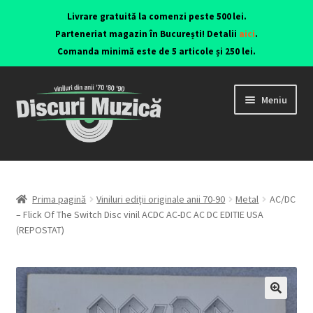
Livrare gratuită la comenzi peste 500 lei.
Parteneriat magazin în București! Detalii
aici
.
Comanda minimă este de 5 articole și 250 lei.
Meniu
Viniluri ediții originale anii 70-90
CD-uri originale
Prima pagină
Viniluri ediții originale anii 70-90
Metal
AC/DC
– Flick Of The Switch Disc vinil ACDC AC-DC AC DC EDITIE USA
(REPOSTAT)
Contact
🔍