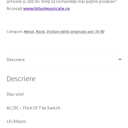
articole și 250 lei. Vreți să comandați mai puține produse?
Accesați
www.hiturimuzicale.ro
Categorii:
Metal
,
Rock
,
Viniluri ediții originale anii 70-90
Descriere
Descriere
Disc vinil
AC/DC – Flick Of The Switch
LP, Album