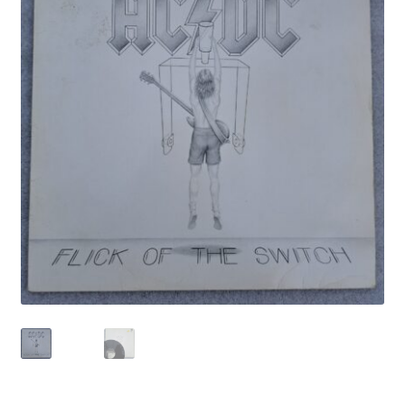
Echipamente
Listă produse
Oferta lunii
Contul meu
Blog
lei0,00