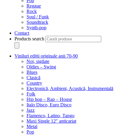
Pop
Reggae
Rock
Soul / Funk
Soundtrack
Synth-pop
Contact
Products search
Viniluri ediții originale anii 70-90
Noi, sigilate
Oldies – Swing
Blues
Clasică
Country
Electronică, Ambient, Acustică, Instrumentală
Folk
Hip hop – Rap – House
Italo Disco, Euro Disco
Jazz
Flamenco, Latino, Tango
Maxi Single 12″ anticariat
Metal
Pop