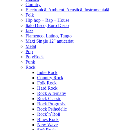
Country
Electronică, Ambient, Acustică, Instrumentală
Folk
Hip hop – Rap – House
Italo Disco, Euro Disco
Jazz
Flamenco, Latino, Tango
Maxi Single 12″ anticariat
Metal
Pop
Pop/Rock
Punk
Rock
Indie Rock
Country Rock
Folk Rock
Hard Rock
Rock Alternativ
Rock Classic
Rock Progresiv
Rock Psihedelic
Rock`n`Roll
Blues Rock
New Wave
Soft Rock