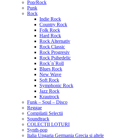
Pop/Rock
Punk
Rock
Indie Rock
Country Rock
Folk Rock
Hard Rock
Rock Alternativ
Rock Classic
Rock Progresiv
Rock Psihedelic
Rock`n`Roll
Blues Rock
New Wave
Soft Rock
Symphonic Rock
Jazz Rock
Krautrock
Funk – Soul – Disco
Reggae
Compilatii Selectii
Soundtrack
COLECTII LOTURI
Synth-pop
Italia Ungaria Germania Grecia si altele