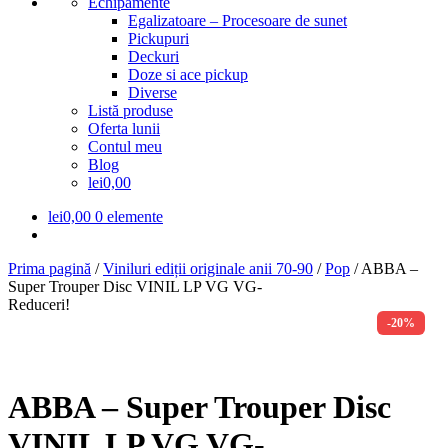
Echipamente
Egalizatoare – Procesoare de sunet
Pickupuri
Deckuri
Doze si ace pickup
Diverse
Listă produse
Oferta lunii
Contul meu
Blog
lei0,00
lei
0,00
0 elemente
Prima pagină
/
Viniluri ediții originale anii 70-90
/
Pop
/
ABBA ‎–
Super Trouper Disc VINIL LP VG VG-
Reduceri!
-20%
ABBA ‎– Super Trouper Disc
VINIL LP VG VG-