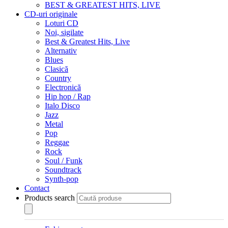
BEST & GREATEST HITS, LIVE
CD-uri originale
Loturi CD
Noi, sigilate
Best & Greatest Hits, Live
Alternativ
Blues
Clasică
Country
Electronică
Hip hop / Rap
Italo Disco
Jazz
Metal
Pop
Reggae
Rock
Soul / Funk
Soundtrack
Synth-pop
Contact
Products search