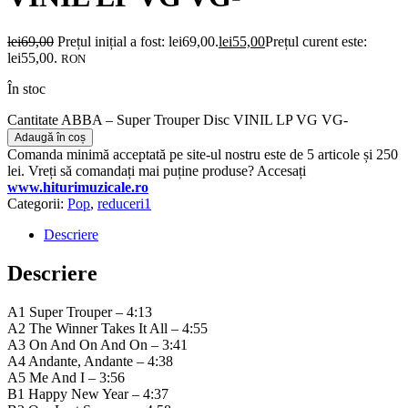
lei
69,00
Prețul inițial a fost: lei69,00.
lei
55,00
Prețul curent este:
lei55,00.
RON
În stoc
Cantitate ABBA ‎– Super Trouper Disc VINIL LP VG VG-
Adaugă în coș
Comanda minimă acceptată pe site-ul nostru este de 5 articole și 250
lei. Vreți să comandați mai puține produse? Accesați
www.hiturimuzicale.ro
Categorii:
Pop
,
reduceri1
Descriere
Descriere
A1 Super Trouper – 4:13
A2 The Winner Takes It All – 4:55
A3 On And On And On – 3:41
A4 Andante, Andante – 4:38
A5 Me And I – 3:56
B1 Happy New Year – 4:37