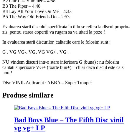
B2 Our Last Summer – 4:58
B3 The Piper – 4:40
B4 Lay All Your Love On Me – 4:33
B5 The Way Old Friends Do – 2:53
Evaluarea starii discului specificata in titlu se refera la discul propriu-
zis, pentru starea copertii va rugam sa va uitati la poze !
In evaluarea starii discurilor, calitatile care le folosim sunt :
G , VG VG-, VG, VG VG+ , VG+
NU vindem discuri intr-o stare inferioara G (buna) ; nu folosim
calitati superioare VG+ (foarte bun+) – chiar daca discul este ca si
nou !
Disc VINIL Anticariat : ABBA ‎– Super Trouper
Produse similare
Bad Boys Blue ‎– The Fifth Disc vinil
vg vg+ LP