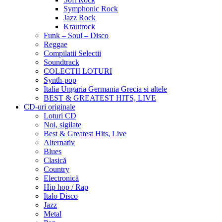
Symphonic Rock
Jazz Rock
Krautrock
Funk – Soul – Disco
Reggae
Compilatii Selectii
Soundtrack
COLECTII LOTURI
Synth-pop
Italia Ungaria Germania Grecia si altele
BEST & GREATEST HITS, LIVE
CD-uri originale
Loturi CD
Noi, sigilate
Best & Greatest Hits, Live
Alternativ
Blues
Clasică
Country
Electronică
Hip hop / Rap
Italo Disco
Jazz
Metal