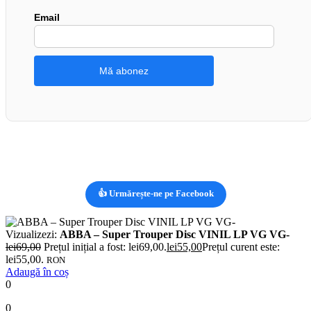
Email
👍 Urmărește-ne pe Facebook
Vizualizezi:
ABBA ‎– Super Trouper Disc VINIL LP VG VG-
lei
69,00
Prețul inițial a fost: lei69,00.
lei
55,00
Prețul curent este:
lei55,00.
RON
Adaugă în coș
0
0