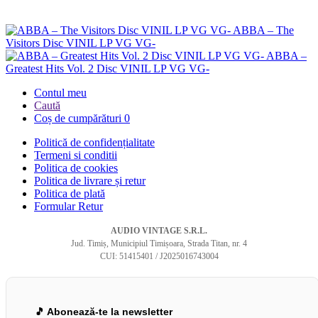
ABBA – The
Visitors Disc VINIL LP VG VG-
ABBA –
Greatest Hits Vol. 2 Disc VINIL LP VG VG-
Contul meu
Caută
Coș de cumpărături
0
Politică de confidențialitate
Termeni si conditii
Politica de cookies
Politica de livrare și retur
Politica de plată
Formular Retur
AUDIO VINTAGE S.R.L.
Jud. Timiș, Municipiul Timișoara, Strada Titan, nr. 4
CUI: 51415401 / J2025016743004
🎵 Abonează-te la newsletter