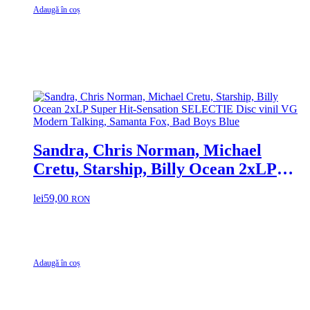
Adaugă în coș
Sandra, Chris Norman, Michael
Cretu, Starship, Billy Ocean 2xLP
Super Hit-Sensation SELECTIE Disc
lei
59,00
RON
vinil VG Modern Talking, Samanta
Fox, Bad Boys Blue
Adaugă în coș