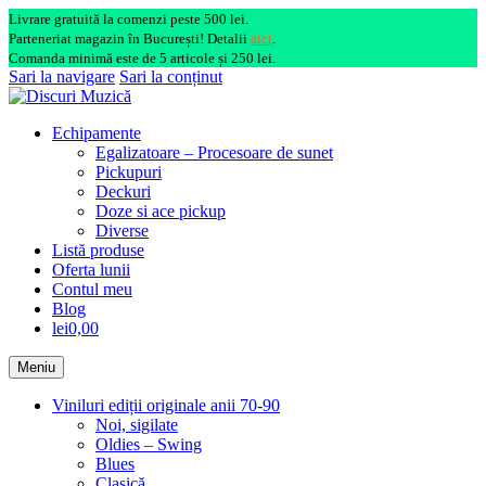
Livrare gratuită la comenzi peste 500 lei.
Parteneriat magazin în București! Detalii
aici
.
Comanda minimă este de 5 articole și 250 lei.
Sari la navigare
Sari la conținut
Echipamente
Egalizatoare – Procesoare de sunet
Pickupuri
Deckuri
Doze si ace pickup
Diverse
Listă produse
Oferta lunii
Contul meu
Blog
lei0,00
Meniu
Viniluri ediții originale anii 70-90
Noi, sigilate
Oldies – Swing
Blues
Clasică