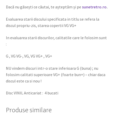
Dacă nu găsești ce căutai, te așteptăm și pe
sunetretro.ro
.
Evaluarea starii discului specificata in titlu se refera la
discul propriu-zis, starea copertii VG VG+
In evaluarea starii discurilor, calitatile care le folosim sunt
:
G , VG VG-, VG, VG VG+ , VG+
NU vindem discuri intr-o stare inferioara G (buna) ; nu
folosim calitati superioare VG+ (foarte bun+) – chiar daca
discul este ca si nou !
Disc VINIL Anticariat : 4 bucati
Produse similare