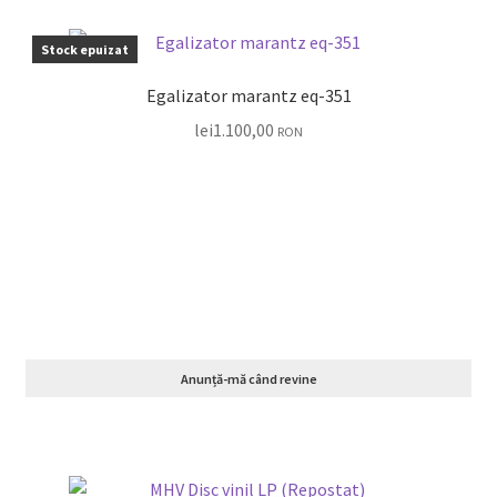
Stock epuizat
Egalizator marantz eq-351
lei
1.100,00
RON
Anunță-mă când revine