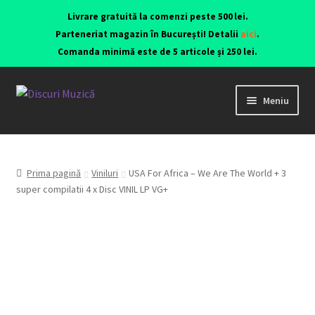
Livrare gratuită la comenzi peste 500 lei.
Parteneriat magazin în București! Detalii
aici
.
Comanda minimă este de 5 articole și 250 lei.
Meniu
Viniluri ediții originale anii 70-90
CD-uri originale
Prima pagină
Viniluri
USA For Africa ‎– We Are The World + 3
super compilatii 4 x Disc VINIL LP VG+
Contact
Echipamente