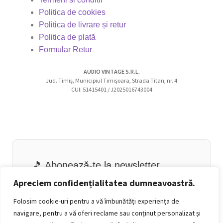
Politica de cookies
Politica de livrare și retur
Politica de plată
Formular Retur
AUDIO VINTAGE S.R.L.
Jud. Timiș, Municipiul Timișoara, Strada Titan, nr. 4
CUI: 51415401 / J2025016743004
🎵 Abonează-te la newsletter
Email
Apreciem confidențialitatea dumneavoastră.
Folosim cookie-uri pentru a vă îmbunătăți experiența de
navigare, pentru a vă oferi reclame sau conținut personalizat și