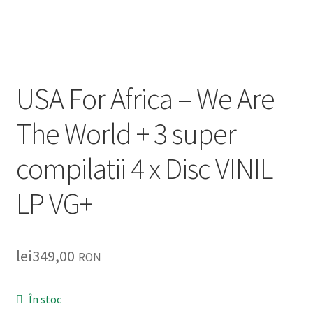
Listă produse
Oferta lunii
Contul meu
USA For Africa ‎– We Are
Blog
The World + 3 super
compilatii 4 x Disc VINIL
lei0,00
LP VG+
lei
349,00
RON
În stoc