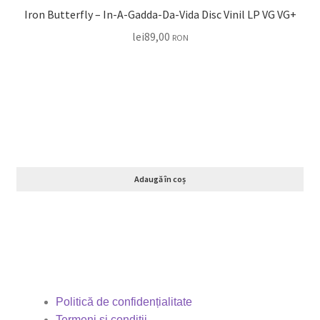
Iron Butterfly ‎– In-A-Gadda-Da-Vida Disc Vinil LP VG VG+
lei
89,00
RON
Adaugă în coș
Politică de confidențialitate
Termeni si conditii