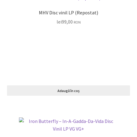
MHV Disc vinil LP (Repostat)
lei
99,00
RON
Adaugă în coș