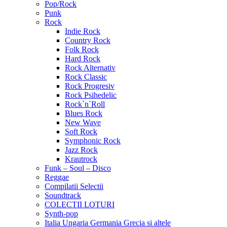
Pop/Rock
Punk
Rock
Indie Rock
Country Rock
Folk Rock
Hard Rock
Rock Alternativ
Rock Classic
Rock Progresiv
Rock Psihedelic
Rock`n`Roll
Blues Rock
New Wave
Soft Rock
Symphonic Rock
Jazz Rock
Krautrock
Funk – Soul – Disco
Reggae
Compilatii Selectii
Soundtrack
COLECTII LOTURI
Synth-pop
Italia Ungaria Germania Grecia si altele