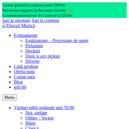
Livrare gratuită la comenzi peste 500 lei.
Parteneriat magazin în București! Detalii
aici
.
Comanda minimă este de 5 articole și 250 lei.
Sari la navigare
Sari la conținut
Echipamente
Egalizatoare – Procesoare de sunet
Pickupuri
Deckuri
Doze si ace pickup
Diverse
Listă produse
Oferta lunii
Contul meu
Blog
lei0,00
Meniu
Viniluri ediții originale anii 70-90
Noi, sigilate
Oldies – Swing
Blues
Clasică