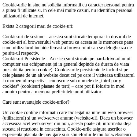
Cookie-urile in sine nu solicita informatii cu caracter personal pentru
a putea fi utilizate si, in cele mai multe cazuri, nu identifica personal
utilizatorii de internet.
Exista 2 categorii mari de cookie-uri:
Cookie-uri de sesiune – acestea sunt stocate temporar in dosarul de
cookie-uri al browserului web pentru ca acesta sa le memoreze pana
cand utilizatorul inchide fereastra browserului sau se delogheaza de
pe site-ul respectiv.
Cookie-uri Persistente – Acestea sunt stocate pe hard-drive-ul unui
computer sau echipament (si in general depinde de durata de viata
prestabilita pentru cookie). Cookie-urile persistente le includ si pe
cele plasate de un alt website decat cel pe care il viziteaza utilizatorul
la momentul respectiv – cunoscute sub numele de „third party
cookies” (cookieuri plasate de terti) – care pot fi folosite in mod
anonim pentru a memora preferintele unui utilizator.
Care sunt avantajele cookie-urilor?
Un cookie contine informatii care fac legatura intre un web-browser
(utilizatorul) si un web-server anume (website-ul). Daca un browser
acceseaza acel web-server din nou, acesta poate citi informatia deja
stocata si reactiona in consecinta. Cookie-urile asigura userilor o
experienta placuta de navigare si sustin eforturile multor websiteuri