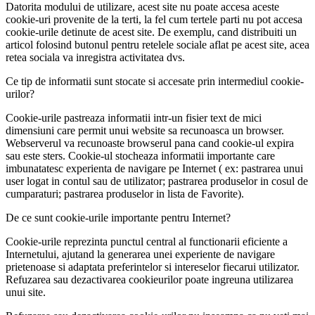
Datorita modului de utilizare, acest site nu poate accesa aceste
cookie-uri provenite de la terti, la fel cum tertele parti nu pot accesa
cookie-urile detinute de acest site. De exemplu, cand distribuiti un
articol folosind butonul pentru retelele sociale aflat pe acest site, acea
retea sociala va inregistra activitatea dvs.
Ce tip de informatii sunt stocate si accesate prin intermediul cookie-
urilor?
Cookie-urile pastreaza informatii intr-un fisier text de mici
dimensiuni care permit unui website sa recunoasca un browser.
Webserverul va recunoaste browserul pana cand cookie-ul expira
sau este sters. Cookie-ul stocheaza informatii importante care
imbunatatesc experienta de navigare pe Internet ( ex: pastrarea unui
user logat in contul sau de utilizator; pastrarea produselor in cosul de
cumparaturi; pastrarea produselor in lista de Favorite).
De ce sunt cookie-urile importante pentru Internet?
Cookie-urile reprezinta punctul central al functionarii eficiente a
Internetului, ajutand la generarea unei experiente de navigare
prietenoase si adaptata preferintelor si intereselor fiecarui utilizator.
Refuzarea sau dezactivarea cookieurilor poate ingreuna utilizarea
unui site.