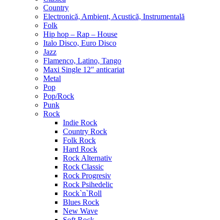
Country
Electronică, Ambient, Acustică, Instrumentală
Folk
Hip hop – Rap – House
Italo Disco, Euro Disco
Jazz
Flamenco, Latino, Tango
Maxi Single 12″ anticariat
Metal
Pop
Pop/Rock
Punk
Rock
Indie Rock
Country Rock
Folk Rock
Hard Rock
Rock Alternativ
Rock Classic
Rock Progresiv
Rock Psihedelic
Rock`n`Roll
Blues Rock
New Wave
Soft Rock