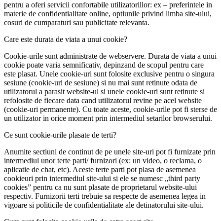
pentru a oferi servicii confortabile utilizatorillor: ex – preferintele in
materie de confidentialitate online, optiunile privind limba site-ului,
cosuri de cumparaturi sau publicitate relevanta.
Care este durata de viata a unui cookie?
Cookie-urile sunt administrate de webservere. Durata de viata a unui
cookie poate varia semnificativ, depinzand de scopul pentru care
este plasat. Unele cookie-uri sunt folosite exclusive pentru o singura
sesiune (cookie-uri de sesiune) si nu mai sunt retinute odata de
utilizatorul a parasit website-ul si unele cookie-uri sunt retinute si
refolosite de fiecare data cand utilizatorul revine pe acel website
(cookie-uri permanente). Cu toate aceste, cookie-urile pot fi sterse de
un utilizator in orice moment prin intermediul setarilor browserului.
Ce sunt cookie-urile plasate de terti?
Anumite sectiuni de continut de pe unele site-uri pot fi furnizate prin
intermediul unor terte parti/ furnizori (ex: un video, o reclama, o
aplicatie de chat, etc). Aceste terte parti pot plasa de asemenea
cookieuri prin intermediul site-ului si ele se numesc „third party
cookies” pentru ca nu sunt plasate de proprietarul website-ului
respectiv. Furnizorii terti trebuie sa respecte de asemenea legea in
vigoare si politicile de confidentialitate ale detinatorului site-ului.