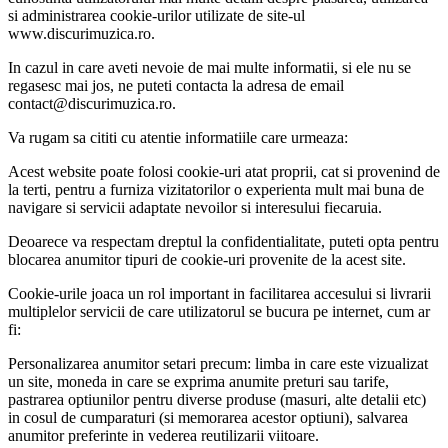
si administrarea cookie-urilor utilizate de site-ul
www.discurimuzica.ro.
In cazul in care aveti nevoie de mai multe informatii, si ele nu se
regasesc mai jos, ne puteti contacta la adresa de email
contact@discurimuzica.ro.
Va rugam sa cititi cu atentie informatiile care urmeaza:
Acest website poate folosi cookie-uri atat proprii, cat si provenind de
la terti, pentru a furniza vizitatorilor o experienta mult mai buna de
navigare si servicii adaptate nevoilor si interesului fiecaruia.
Deoarece va respectam dreptul la confidentialitate, puteti opta pentru
blocarea anumitor tipuri de cookie-uri provenite de la acest site.
Cookie-urile joaca un rol important in facilitarea accesului si livrarii
multiplelor servicii de care utilizatorul se bucura pe internet, cum ar
fi:
Personalizarea anumitor setari precum: limba in care este vizualizat
un site, moneda in care se exprima anumite preturi sau tarife,
pastrarea optiunilor pentru diverse produse (masuri, alte detalii etc)
in cosul de cumparaturi (si memorarea acestor optiuni), salvarea
anumitor preferinte in vederea reutilizarii viitoare.