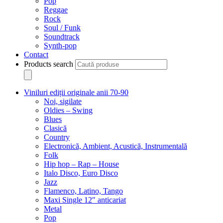
Pop
Reggae
Rock
Soul / Funk
Soundtrack
Synth-pop
Contact
Products search
Viniluri ediții originale anii 70-90
Noi, sigilate
Oldies – Swing
Blues
Clasică
Country
Electronică, Ambient, Acustică, Instrumentală
Folk
Hip hop – Rap – House
Italo Disco, Euro Disco
Jazz
Flamenco, Latino, Tango
Maxi Single 12″ anticariat
Metal
Pop