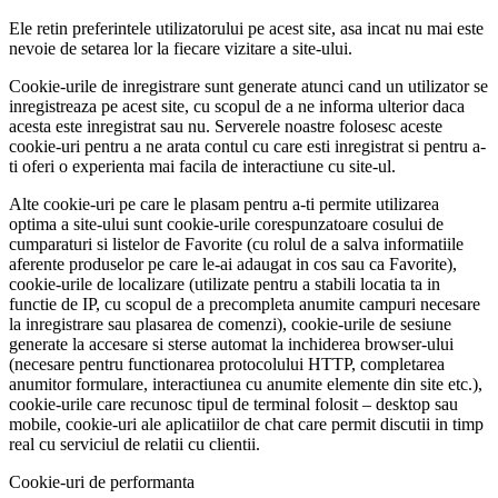
Ele retin preferintele utilizatorului pe acest site, asa incat nu mai este
nevoie de setarea lor la fiecare vizitare a site-ului.
Cookie-urile de inregistrare sunt generate atunci cand un utilizator se
inregistreaza pe acest site, cu scopul de a ne informa ulterior daca
acesta este inregistrat sau nu. Serverele noastre folosesc aceste
cookie-uri pentru a ne arata contul cu care esti inregistrat si pentru a-
ti oferi o experienta mai facila de interactiune cu site-ul.
Alte cookie-uri pe care le plasam pentru a-ti permite utilizarea
optima a site-ului sunt cookie-urile corespunzatoare cosului de
cumparaturi si listelor de Favorite (cu rolul de a salva informatiile
aferente produselor pe care le-ai adaugat in cos sau ca Favorite),
cookie-urile de localizare (utilizate pentru a stabili locatia ta in
functie de IP, cu scopul de a precompleta anumite campuri necesare
la inregistrare sau plasarea de comenzi), cookie-urile de sesiune
generate la accesare si sterse automat la inchiderea browser-ului
(necesare pentru functionarea protocolului HTTP, completarea
anumitor formulare, interactiunea cu anumite elemente din site etc.),
cookie-urile care recunosc tipul de terminal folosit – desktop sau
mobile, cookie-uri ale aplicatiilor de chat care permit discutii in timp
real cu serviciul de relatii cu clientii.
Cookie-uri de performanta