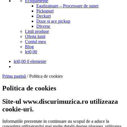
Echipamente
Egalizatoare – Procesoare de sunet
Pickupuri
Deckuri
Doze si ace pickup
Diverse
Listă produse
Oferta lunii
Contul meu
Blog
lei0,00
lei
0,00
0 elemente
Prima pagină
/
Politica de cookies
Politica de cookies
Site-ul www.discurimuzica.ro utilizeaza
cookie-uri.
Informatiile prezentate in continuare au scopul de a aduce la
cunostinta utilizatorului mai multe detalii despre plasarea, utilizarea