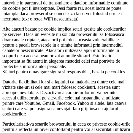
intervine in parcursul de transmitere a datelor, informatiile continute
de cookie pot fi interceptate. Desi foarte rar, acest lucru se poate
intampla daca browserul se conecteaza la server folosind o retea
necriptata (ex: o retea WiFi nesecurizata).
Alte atacuri bazate pe cookie implica setari gresite ale cookieurilor
pe servere. Daca un website nu solicita browserului sa foloseasca
doar canale criptate, atacatorii pot folosi aceasta vulnerabilitate
pentru a pacali browserele in a trimite informatii prin intermediul
canalelor nesecurizate. Atacatorii utilizeaza apoi informatiile in
scopuri de a accesa neautorizat anumite site-uri. Este foarte
important sa fiti atenti in alegerea metodei celei mai potrivite de
protectie a informatiilor personale.
Sfaturi pentru o navigare sigura si responsabila, bazata pe cookies
Datorita flexibilitatii lor si a faptului ca majoritatea dintre cele mai
vizitate site-uri si cele mai mari folosesc cookieuri, acestea sunt
aproape inevitabile. Dezactivarea cookie-urilor nu va permite
accesul utilizatorului pe site-urile cele mai raspandite si utilizate
printre care Youtube, Gmail, Facebook, Yahoo si altele. Iata cateva
sfaturi care va pot asigura ca nevigati fara griji insa cu ajutorul
cookieurilor:
Particularizati-va setarile browserului in ceea ce priveste cookie-urile
pentru a reflecta un nivel confortabil pentru voi al securitatii utilizarii