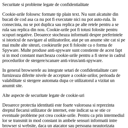
Securitate si probleme legate de confidentialitate
Cookie-urile folosesc formate tip plain text. Nu sunt alcatuite din
bucati de cod asa ca nu pot fi executate nici nu pot auto-rula. In
consecinta, nu se pot duplica sau replica pe alte retele pentru a se
rula sau replica din nou. Cookie-urile pot fi totusi folosite pentru
scopuri negative. Deoarece stocheaza informatii despre preferintele
si istoricul de navigare al utilizatorilor, atat pe un anume site cat si pe
mai multe alte siteuri, cookieurile pot fi folosite ca o forma de
Spyware. Multe produse anti-spyware sunt constiente de acest fapt
si in mod constant marcheaza cookie-urile pentru a fi sterse in cadrul
procedurilor de stergere/scanare anti-virus/anti-spyware.
In general browserele au integrate setari de confidentialitate care
furnizeaza diferite nivele de acceptare a cookie-urilor, perioada de
valabilitate si stergere automata dupa ce utilizatorul a vizitat un
anumit site.
Alte aspecte de securitate legate de cookie-uri
Deoarece protectia identitatii este foarte valoroasa si reprezinta
dreptul fiecarui utilizator de internet, este indicat sa se stie ce
eventuale probleme pot crea cookie-urile. Pentru ca prin intermediul
lor se transmit in mod constant in ambele sensuri informatii intre
browser si website, daca un atacator sau persoana neautorizata