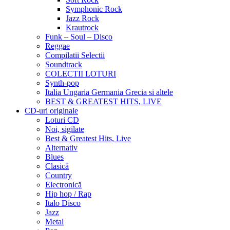
Symphonic Rock
Jazz Rock
Krautrock
Funk – Soul – Disco
Reggae
Compilatii Selectii
Soundtrack
COLECTII LOTURI
Synth-pop
Italia Ungaria Germania Grecia si altele
BEST & GREATEST HITS, LIVE
CD-uri originale
Loturi CD
Noi, sigilate
Best & Greatest Hits, Live
Alternativ
Blues
Clasică
Country
Electronică
Hip hop / Rap
Italo Disco
Jazz
Metal