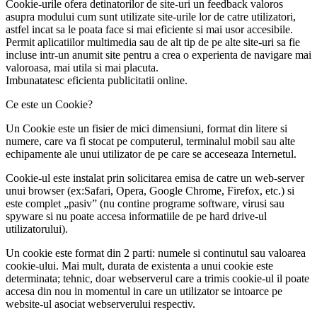
Cookie-urile ofera detinatorilor de site-uri un feedback valoros
asupra modului cum sunt utilizate site-urile lor de catre utilizatori,
astfel incat sa le poata face si mai eficiente si mai usor accesibile.
Permit aplicatiilor multimedia sau de alt tip de pe alte site-uri sa fie
incluse intr-un anumit site pentru a crea o experienta de navigare mai
valoroasa, mai utila si mai placuta.
Imbunatatesc eficienta publicitatii online.
Ce este un Cookie?
Un Cookie este un fisier de mici dimensiuni, format din litere si
numere, care va fi stocat pe computerul, terminalul mobil sau alte
echipamente ale unui utilizator de pe care se acceseaza Internetul.
Cookie-ul este instalat prin solicitarea emisa de catre un web-server
unui browser (ex:Safari, Opera, Google Chrome, Firefox, etc.) si
este complet „pasiv” (nu contine programe software, virusi sau
spyware si nu poate accesa informatiile de pe hard drive-ul
utilizatorului).
Un cookie este format din 2 parti: numele si continutul sau valoarea
cookie-ului. Mai mult, durata de existenta a unui cookie este
determinata; tehnic, doar webserverul care a trimis cookie-ul il poate
accesa din nou in momentul in care un utilizator se intoarce pe
website-ul asociat webserverului respectiv.