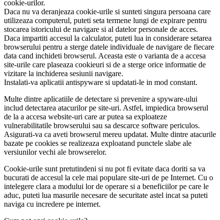
cookie-urilor.
Daca nu va deranjeaza cookie-urile si sunteti singura persoana care
utilizeaza computerul, puteti seta termene lungi de expirare pentru
stocarea istoricului de navigare si al datelor personale de acces.
Daca impartiti accesul la calculator, puteti lua in considerare setarea
browserului pentru a sterge datele individuale de navigare de fiecare
data cand inchideti browserul. Aceasta este o varianta de a accesa
site-urile care plaseaza cookieuri si de a sterge orice informatie de
vizitare la inchiderea sesiunii navigare.
Instalati-va aplicatii antispyware si updatati-le in mod constant.
Multe dintre aplicatiile de detectare si prevenire a spyware-ului
includ detectarea atacurilor pe site-uri. Astfel, impiedica browserul
de la a accesa website-uri care ar putea sa exploateze
vulnerabilitatile browserului sau sa descarce software periculos.
Asigurati-va ca aveti browserul mereu updatat. Multe dintre atacurile
bazate pe cookies se realizeaza exploatand punctele slabe ale
versiunilor vechi ale browserelor.
Cookie-urile sunt pretutindeni si nu pot fi evitate daca doriti sa va
bucurati de accesul la cele mai populare site-uri de pe Internet. Cu o
intelegere clara a modului lor de operare si a beneficiilor pe care le
aduc, puteti lua masurile necesare de securitate astel incat sa puteti
naviga cu incredere pe internet.