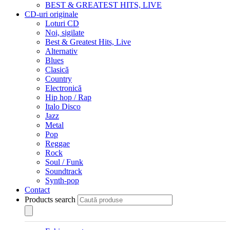
BEST & GREATEST HITS, LIVE
CD-uri originale
Loturi CD
Noi, sigilate
Best & Greatest Hits, Live
Alternativ
Blues
Clasică
Country
Electronică
Hip hop / Rap
Italo Disco
Jazz
Metal
Pop
Reggae
Rock
Soul / Funk
Soundtrack
Synth-pop
Contact
Products search