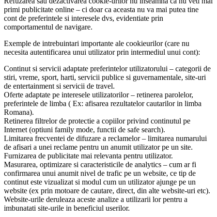
Refuzarea sau dezactivarea cookie-urilor nu inseamna ca nu veti mai
primi publicitate online – ci doar ca aceasta nu va mai putea tine
cont de preferintele si interesele dvs, evidentiate prin
comportamentul de navigare.
Exemple de intrebuintari importante ale cookieurilor (care nu
necesita autentificarea unui utilizator prin intermediul unui cont):
Continut si servicii adaptate preferintelor utilizatorului – categorii de
stiri, vreme, sport, harti, servicii publice si guvernamentale, site-uri
de entertainment si servicii de travel.
Oferte adaptate pe interesele utilizatorilor – retinerea parolelor,
preferintele de limba ( Ex: afisarea rezultatelor cautarilor in limba
Romana).
Retinerea filtrelor de protectie a copiilor privind continutul pe
Internet (optiuni family mode, functii de safe search).
Limitarea frecventei de difuzare a reclamelor – limitarea numarului
de afisari a unei reclame pentru un anumit utilizator pe un site.
Furnizarea de publicitate mai relevanta pentru utilizator.
Masurarea, optimizare si caracteristicile de analytics – cum ar fi
confirmarea unui anumit nivel de trafic pe un website, ce tip de
continut este vizualizat si modul cum un utilizator ajunge pe un
website (ex prin motoare de cautare, direct, din alte website-uri etc).
Website-urile deruleaza aceste analize a utilizarii lor pentru a
imbunatati site-urile in beneficiul userilor.