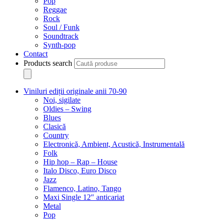
Pop
Reggae
Rock
Soul / Funk
Soundtrack
Synth-pop
Contact
Products search
Viniluri ediții originale anii 70-90
Noi, sigilate
Oldies – Swing
Blues
Clasică
Country
Electronică, Ambient, Acustică, Instrumentală
Folk
Hip hop – Rap – House
Italo Disco, Euro Disco
Jazz
Flamenco, Latino, Tango
Maxi Single 12″ anticariat
Metal
Pop