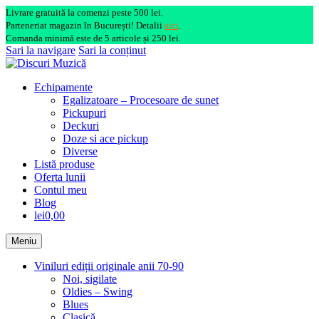
Livrare gratuită la comenzi peste 500 lei.
Parteneriat magazin în București! Detalii
aici
.
Comanda minimă este de 5 articole și 250 lei.
Sari la navigare
Sari la conținut
Echipamente
Egalizatoare – Procesoare de sunet
Pickupuri
Deckuri
Doze si ace pickup
Diverse
Listă produse
Oferta lunii
Contul meu
Blog
lei0,00
Meniu
Viniluri ediții originale anii 70-90
Noi, sigilate
Oldies – Swing
Blues
Clasică