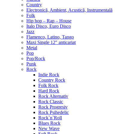
Country
Electronică, Ambient, Acustică, Instrumentală
Folk
Hip hop – Rap – House
Italo Disco, Euro Disco
Jazz
Flamenco, Latino, Tango
Maxi Single 12″ anticariat
Metal
Pop
Pop/Rock
Punk
Rock
Indie Rock
Country Rock
Folk Rock
Hard Rock
Rock Alternativ
Rock Classic
Rock Progresiv
Rock Psihedelic
Rock`n`Roll
Blues Rock
New Wave
Soft Rock