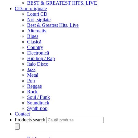
BEST & GREATEST HITS, LIVE
CD-uri originale
Loturi CD
Noi, sigilate
Best & Greatest Hits, Live
Alternativ
Blues
Clasică
Country
Electronică
Hip hop / Rap
Italo Disco
Jazz
Metal
Pop
Reggae
Rock
Soul / Funk
Soundtrack
Synth-pop
Contact
Products search