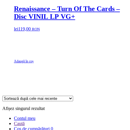
Renaissance ‎– Turn Of The Cards –
Disc VINIL LP VG+
lei
119,00
RON
Adaugă în coș
Afișez singurul rezultat
Contul meu
Caută
Coș de cumpărături
0