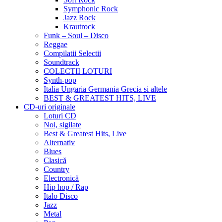
Symphonic Rock
Jazz Rock
Krautrock
Funk – Soul – Disco
Reggae
Compilatii Selectii
Soundtrack
COLECTII LOTURI
Synth-pop
Italia Ungaria Germania Grecia si altele
BEST & GREATEST HITS, LIVE
CD-uri originale
Loturi CD
Noi, sigilate
Best & Greatest Hits, Live
Alternativ
Blues
Clasică
Country
Electronică
Hip hop / Rap
Italo Disco
Jazz
Metal