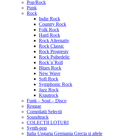
Pop/Rock
Punk
Rock
Indie Rock
Country Rock
Folk Rock
Hard Rock
Rock Alternativ
Rock Classic
Rock Progresiv
Rock Psihedelic
Rock`n`Roll
Blues Rock
New Wave
Soft Rock
Symphonic Rock
Jazz Rock
Krautrock
Funk – Soul – Disco
Reggae
Compilatii Selectii
Soundtrack
COLECTII LOTURI
Synth-pop
Italia Ungaria Germania Grecia si altele