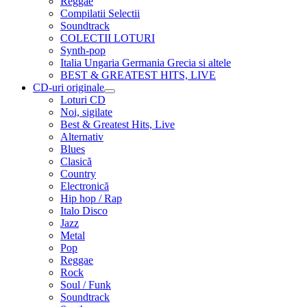
Reggae
Compilatii Selectii
Soundtrack
COLECTII LOTURI
Synth-pop
Italia Ungaria Germania Grecia si altele
BEST & GREATEST HITS, LIVE
CD-uri originale
Extinde
Loturi CD
meniul
Noi, sigilate
copil
Best & Greatest Hits, Live
Alternativ
Blues
Clasică
Country
Electronică
Hip hop / Rap
Italo Disco
Jazz
Metal
Pop
Reggae
Rock
Soul / Funk
Soundtrack