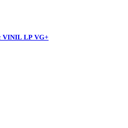
z – Out In The Sun – Disc VINIL LP VG+