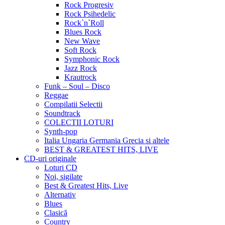
Rock Progresiv
Rock Psihedelic
Rock`n`Roll
Blues Rock
New Wave
Soft Rock
Symphonic Rock
Jazz Rock
Krautrock
Funk – Soul – Disco
Reggae
Compilatii Selectii
Soundtrack
COLECTII LOTURI
Synth-pop
Italia Ungaria Germania Grecia si altele
BEST & GREATEST HITS, LIVE
CD-uri originale
Loturi CD
Noi, sigilate
Best & Greatest Hits, Live
Alternativ
Blues
Clasică
Country