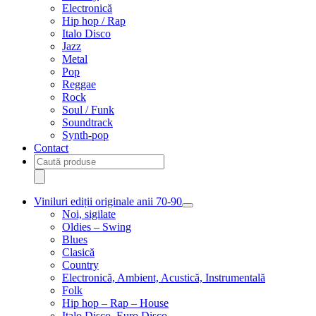
Electronică
Hip hop / Rap
Italo Disco
Jazz
Metal
Pop
Reggae
Rock
Soul / Funk
Soundtrack
Synth-pop
Contact
Products
search
Viniluri ediții originale anii 70-90
Extinde
Noi, sigilate
meniul
Oldies – Swing
copil
Blues
Clasică
Country
Electronică, Ambient, Acustică, Instrumentală
Folk
Hip hop – Rap – House
Italo Disco, Euro Disco