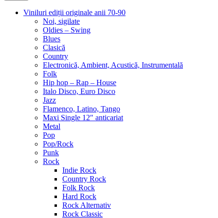
Viniluri ediții originale anii 70-90
Noi, sigilate
Oldies – Swing
Blues
Clasică
Country
Electronică, Ambient, Acustică, Instrumentală
Folk
Hip hop – Rap – House
Italo Disco, Euro Disco
Jazz
Flamenco, Latino, Tango
Maxi Single 12″ anticariat
Metal
Pop
Pop/Rock
Punk
Rock
Indie Rock
Country Rock
Folk Rock
Hard Rock
Rock Alternativ
Rock Classic