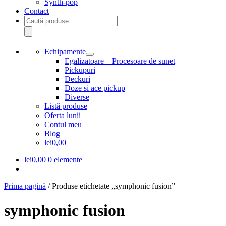
Synth-pop
Contact
Products
search
Echipamente
Extinde
Egalizatoare – Procesoare de sunet
meniul
Pickupuri
copil
Deckuri
Doze si ace pickup
Diverse
Listă produse
Oferta lunii
Contul meu
Blog
lei0,00
lei
0,00
0 elemente
Prima pagină
/
Produse etichetate „symphonic fusion”
symphonic fusion