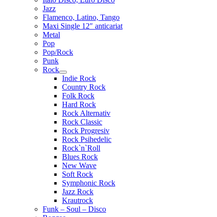
Jazz
Flamenco, Latino, Tango
Maxi Single 12″ anticariat
Metal
Pop
Pop/Rock
Punk
Rock
Extinde
Indie Rock
meniul
Country Rock
copil
Folk Rock
Hard Rock
Rock Alternativ
Rock Classic
Rock Progresiv
Rock Psihedelic
Rock`n`Roll
Blues Rock
New Wave
Soft Rock
Symphonic Rock
Jazz Rock
Krautrock
Funk – Soul – Disco