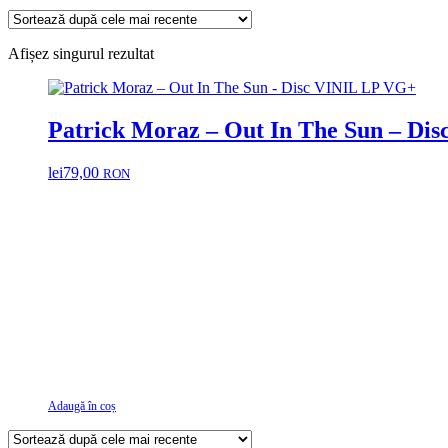
Afișez singurul rezultat
Patrick Mora
lei
79,00
RON
Adaugă în coș