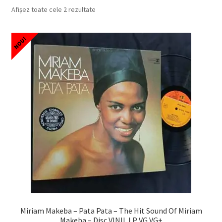
Echipamente
Afișez toate cele 2 rezultate
Listă produse
NOU!
Oferta lunii
Contul meu
Blog
lei0,00
Miriam Makeba – Pata Pata – The Hit Sound Of Miriam
Makeba – Disc VINIL LP VG VG+