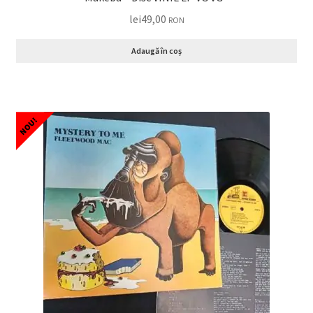
lei
49,00
RON
Adaugă în coș
NOU!