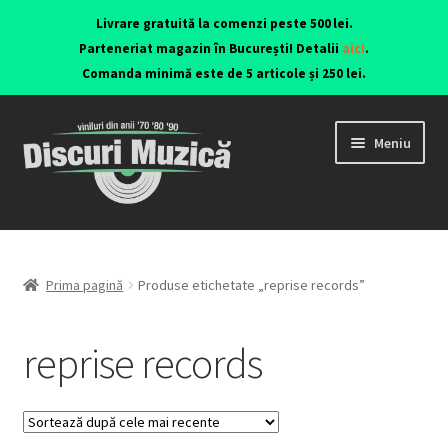
Livrare gratuită la comenzi peste 500 lei.
Parteneriat magazin în București! Detalii
aici
.
Comanda minimă este de 5 articole și 250 lei.
Meniu
Viniluri ediții originale anii 70-90
CD-uri originale
Prima pagină
Produse etichetate „reprise records”
Contact
reprise records