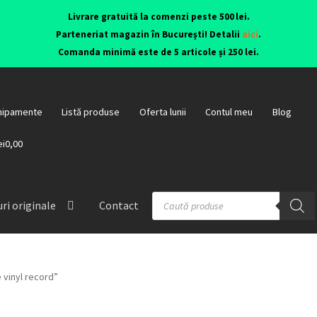
Livrare gratuită la comenzi peste 500 lei.
Parteneriat magazin în București! Detalii
aici
.
Comanda minimă este de 5 articole și 250 lei.
hipamente
Listă produse
Oferta lunii
Contul meu
Blog
ei0,00
ri originale
Contact
 vinyl record”