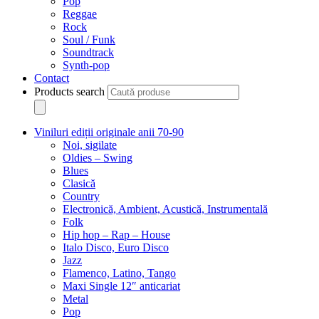
Pop
Reggae
Rock
Soul / Funk
Soundtrack
Synth-pop
Contact
Products search
Viniluri ediții originale anii 70-90
Noi, sigilate
Oldies – Swing
Blues
Clasică
Country
Electronică, Ambient, Acustică, Instrumentală
Folk
Hip hop – Rap – House
Italo Disco, Euro Disco
Jazz
Flamenco, Latino, Tango
Maxi Single 12″ anticariat
Metal
Pop