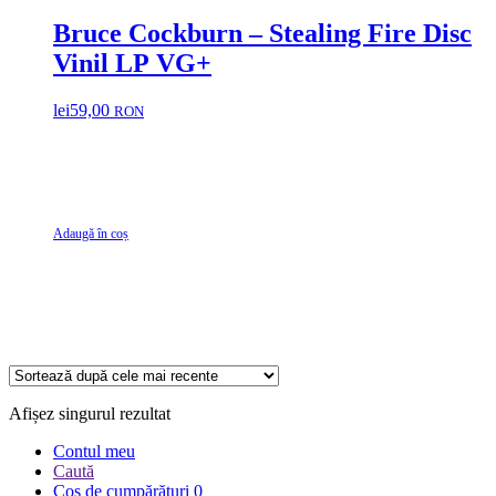
Bruce Cockburn – Stealing Fire Disc
Vinil LP VG+
lei
59,00
RON
Adaugă în coș
Afișez singurul rezultat
Contul meu
Caută
Coș de cumpărături
0