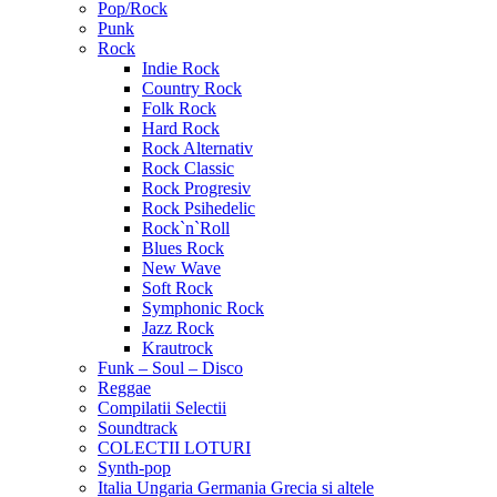
Pop/Rock
Punk
Rock
Indie Rock
Country Rock
Folk Rock
Hard Rock
Rock Alternativ
Rock Classic
Rock Progresiv
Rock Psihedelic
Rock`n`Roll
Blues Rock
New Wave
Soft Rock
Symphonic Rock
Jazz Rock
Krautrock
Funk – Soul – Disco
Reggae
Compilatii Selectii
Soundtrack
COLECTII LOTURI
Synth-pop
Italia Ungaria Germania Grecia si altele