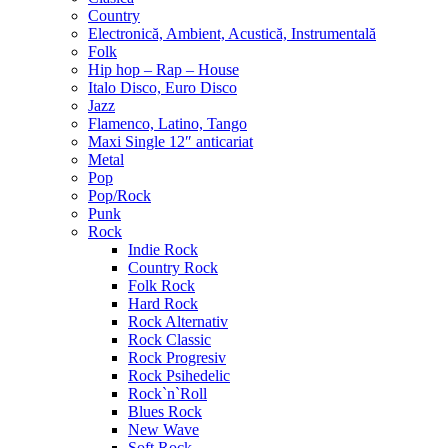
Country
Electronică, Ambient, Acustică, Instrumentală
Folk
Hip hop – Rap – House
Italo Disco, Euro Disco
Jazz
Flamenco, Latino, Tango
Maxi Single 12″ anticariat
Metal
Pop
Pop/Rock
Punk
Rock
Indie Rock
Country Rock
Folk Rock
Hard Rock
Rock Alternativ
Rock Classic
Rock Progresiv
Rock Psihedelic
Rock`n`Roll
Blues Rock
New Wave
Soft Rock