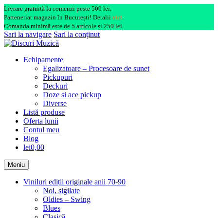
Livrare gratuită la comenzi peste 500 lei.
Parteneriat magazin în București! Detalii
aici
.
Comanda minimă este de 5 articole și 250 lei.
Sari la navigare
Sari la conținut
Echipamente
Egalizatoare – Procesoare de sunet
Pickupuri
Deckuri
Doze si ace pickup
Diverse
Listă produse
Oferta lunii
Contul meu
Blog
lei0,00
Meniu
Viniluri ediții originale anii 70-90
Noi, sigilate
Oldies – Swing
Blues
Clasică