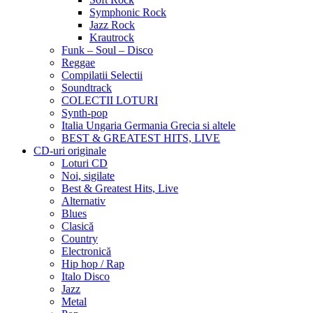
Symphonic Rock
Jazz Rock
Krautrock
Funk – Soul – Disco
Reggae
Compilatii Selectii
Soundtrack
COLECTII LOTURI
Synth-pop
Italia Ungaria Germania Grecia si altele
BEST & GREATEST HITS, LIVE
CD-uri originale
Loturi CD
Noi, sigilate
Best & Greatest Hits, Live
Alternativ
Blues
Clasică
Country
Electronică
Hip hop / Rap
Italo Disco
Jazz
Metal