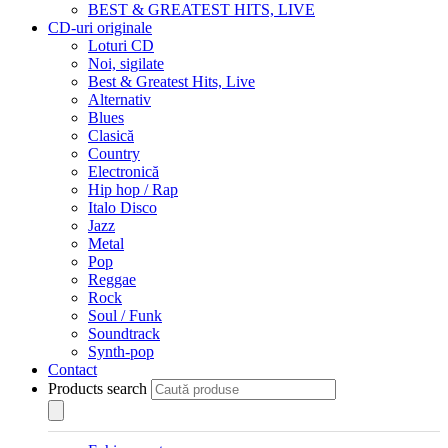
BEST & GREATEST HITS, LIVE
CD-uri originale
Loturi CD
Noi, sigilate
Best & Greatest Hits, Live
Alternativ
Blues
Clasică
Country
Electronică
Hip hop / Rap
Italo Disco
Jazz
Metal
Pop
Reggae
Rock
Soul / Funk
Soundtrack
Synth-pop
Contact
Products search