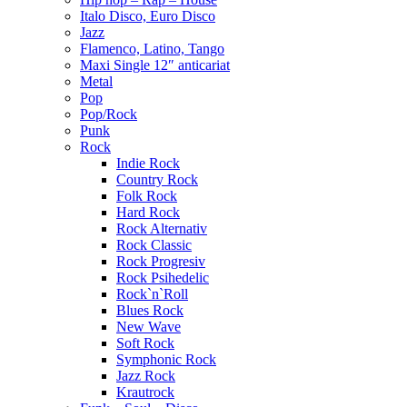
Italo Disco, Euro Disco
Jazz
Flamenco, Latino, Tango
Maxi Single 12″ anticariat
Metal
Pop
Pop/Rock
Punk
Rock
Indie Rock
Country Rock
Folk Rock
Hard Rock
Rock Alternativ
Rock Classic
Rock Progresiv
Rock Psihedelic
Rock`n`Roll
Blues Rock
New Wave
Soft Rock
Symphonic Rock
Jazz Rock
Krautrock