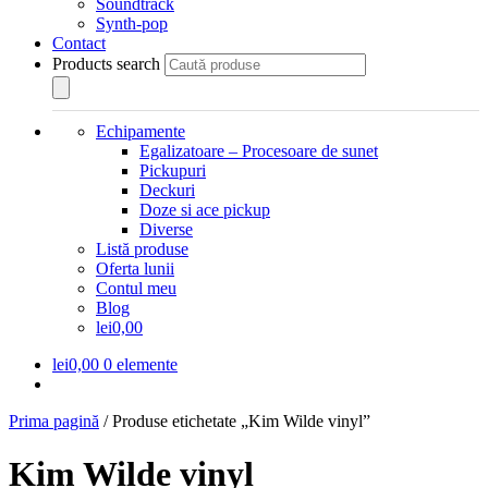
Soundtrack
Synth-pop
Contact
Products search
Echipamente
Egalizatoare – Procesoare de sunet
Pickupuri
Deckuri
Doze si ace pickup
Diverse
Listă produse
Oferta lunii
Contul meu
Blog
lei0,00
lei
0,00
0 elemente
Prima pagină
/
Produse etichetate „Kim Wilde vinyl”
Kim Wilde vinyl