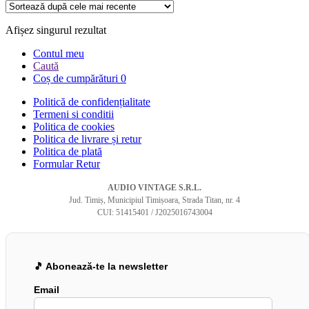
Afișez singurul rezultat
Contul meu
Caută
Coș de cumpărături
0
Politică de confidențialitate
Termeni si conditii
Politica de cookies
Politica de livrare și retur
Politica de plată
Formular Retur
AUDIO VINTAGE S.R.L.
Jud. Timiș, Municipiul Timișoara, Strada Titan, nr. 4
CUI: 51415401 / J2025016743004
🎵 Abonează-te la newsletter
Email