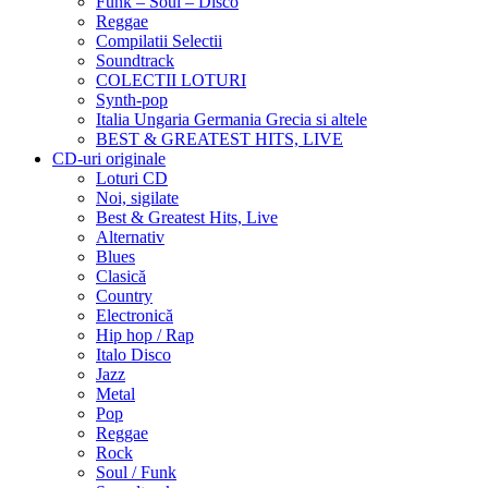
Funk – Soul – Disco
Reggae
Compilatii Selectii
Soundtrack
COLECTII LOTURI
Synth-pop
Italia Ungaria Germania Grecia si altele
BEST & GREATEST HITS, LIVE
CD-uri originale
Loturi CD
Noi, sigilate
Best & Greatest Hits, Live
Alternativ
Blues
Clasică
Country
Electronică
Hip hop / Rap
Italo Disco
Jazz
Metal
Pop
Reggae
Rock
Soul / Funk