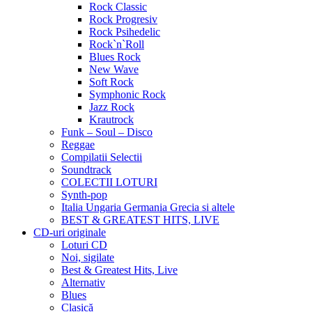
Rock Classic
Rock Progresiv
Rock Psihedelic
Rock`n`Roll
Blues Rock
New Wave
Soft Rock
Symphonic Rock
Jazz Rock
Krautrock
Funk – Soul – Disco
Reggae
Compilatii Selectii
Soundtrack
COLECTII LOTURI
Synth-pop
Italia Ungaria Germania Grecia si altele
BEST & GREATEST HITS, LIVE
CD-uri originale
Loturi CD
Noi, sigilate
Best & Greatest Hits, Live
Alternativ
Blues
Clasică