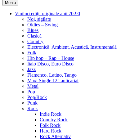
Meniu
Viniluri ediții originale anii 70-90
Noi, sigilate
Oldies – Swing
Blues
Clasică
Country
Electronică, Ambient, Acustică, Instrumentală
Folk
Hip hop – Rap – House
Italo Disco, Euro Disco
Jazz
Flamenco, Latino, Tango
Maxi Single 12″ anticariat
Metal
Pop
Pop/Rock
Punk
Rock
Indie Rock
Country Rock
Folk Rock
Hard Rock
Rock Alternativ