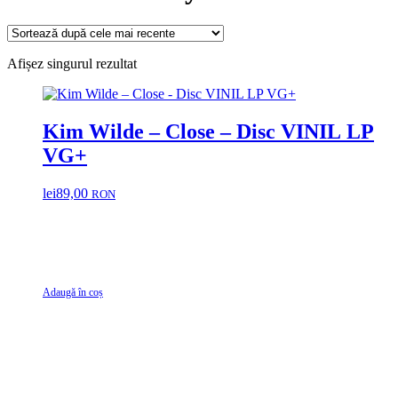
Afișez singurul rezultat
Kim Wilde – Close – Disc VINIL LP
VG+
lei
89,00
RON
Adaugă în coș