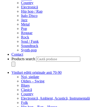
Country
Electronică
Hip hop / Rap
Italo Disco
Jazz
Metal
Pop
Reggae
Rock
Soul / Funk
Soundtrack
Synth-pop
Contact
Products search
Viniluri ediții originale anii 70-90
Noi, sigilate
Oldies – Swing
Blues
Clasică
Country
Electronică, Ambient, Acustică, Instrumentală
Folk
Hip hop – Rap – House