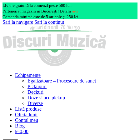
Livrare gratuită la comenzi peste 500 lei.
Parteneriat magazin în București! Detalii
aici
.
Comanda minimă este de 5 articole și 250 lei.
Sari la navigare
Sari la conținut
Echipamente
Egalizatoare – Procesoare de sunet
Pickupuri
Deckuri
Doze si ace pickup
Diverse
Listă produse
Oferta lunii
Contul meu
Blog
lei0,00