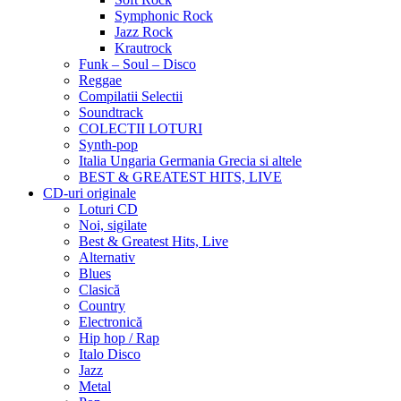
Symphonic Rock
Jazz Rock
Krautrock
Funk – Soul – Disco
Reggae
Compilatii Selectii
Soundtrack
COLECTII LOTURI
Synth-pop
Italia Ungaria Germania Grecia si altele
BEST & GREATEST HITS, LIVE
CD-uri originale
Loturi CD
Noi, sigilate
Best & Greatest Hits, Live
Alternativ
Blues
Clasică
Country
Electronică
Hip hop / Rap
Italo Disco
Jazz
Metal