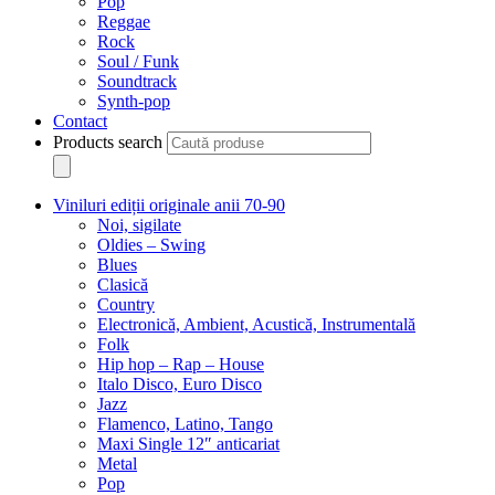
Pop
Reggae
Rock
Soul / Funk
Soundtrack
Synth-pop
Contact
Products search
Viniluri ediții originale anii 70-90
Noi, sigilate
Oldies – Swing
Blues
Clasică
Country
Electronică, Ambient, Acustică, Instrumentală
Folk
Hip hop – Rap – House
Italo Disco, Euro Disco
Jazz
Flamenco, Latino, Tango
Maxi Single 12″ anticariat
Metal
Pop