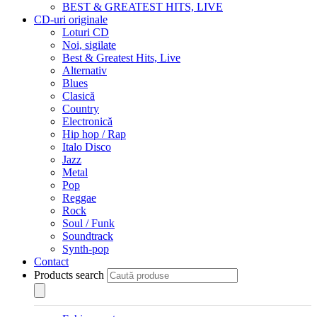
BEST & GREATEST HITS, LIVE
CD-uri originale
Loturi CD
Noi, sigilate
Best & Greatest Hits, Live
Alternativ
Blues
Clasică
Country
Electronică
Hip hop / Rap
Italo Disco
Jazz
Metal
Pop
Reggae
Rock
Soul / Funk
Soundtrack
Synth-pop
Contact
Products search