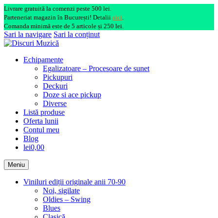
Livrare gratuită la comenzi peste 500 lei.
Parteneriat magazin în București! Detalii
aici
.
Comanda minimă este de 5 articole și 250 lei.
Sari la navigare
Sari la conținut
Echipamente
Egalizatoare – Procesoare de sunet
Pickupuri
Deckuri
Doze si ace pickup
Diverse
Listă produse
Oferta lunii
Contul meu
Blog
lei0,00
Meniu
Viniluri ediții originale anii 70-90
Noi, sigilate
Oldies – Swing
Blues
Clasică