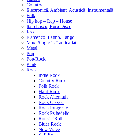
Country
Electronică, Ambient, Acustică, Instrumentală
Folk
Hip hop – Rap – House
Italo Disco, Euro Disco
Jazz
Flamenco, Latino, Tango
Maxi Single 12″ anticariat
Metal
Pop
Pop/Rock
Punk
Rock
Indie Rock
Country Rock
Folk Rock
Hard Rock
Rock Alternativ
Rock Classic
Rock Progresiv
Rock Psihedelic
Rock`n`Roll
Blues Rock
New Wave
Soft Rock