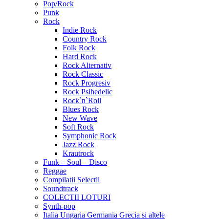
Pop/Rock
Punk
Rock
Indie Rock
Country Rock
Folk Rock
Hard Rock
Rock Alternativ
Rock Classic
Rock Progresiv
Rock Psihedelic
Rock`n`Roll
Blues Rock
New Wave
Soft Rock
Symphonic Rock
Jazz Rock
Krautrock
Funk – Soul – Disco
Reggae
Compilatii Selectii
Soundtrack
COLECTII LOTURI
Synth-pop
Italia Ungaria Germania Grecia si altele