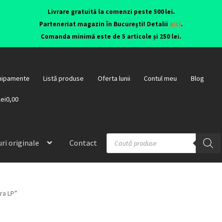
Livrare gratuită la comenzi peste 500 lei.
Parteneriat magazin în București! Detalii
aici
.
Comanda minimă este de 5 articole și 250 lei.
hipamente
Listă produse
Oferta lunii
Contul meu
Blog
lei0,00
ri originale
Contact
ra LP”