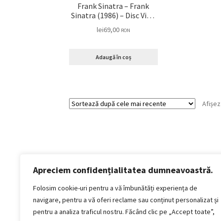
Frank Sinatra – Frank
Sinatra (1986) – Disc Vinil
LP VG VG+
lei
69,00
RON
Adaugă în coș
Afișez
Apreciem confidențialitatea dumneavoastră.
Politică de confidențialitate
Termeni si conditii
Folosim cookie-uri pentru a vă îmbunătăți experiența de
Politica de cookies
navigare, pentru a vă oferi reclame sau conținut personalizat și
Politica de livrare și retur
pentru a analiza traficul nostru. Făcând clic pe „Accept toate”,