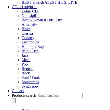
BEST & GREATEST HITS, LIVE
CD-uri originale
Loturi CD
Noi, sigilate
Best & Greatest Hits, Live
Alternativ
Blues
Clasică
Country
Electronică
Hip hop / Rap
Italo Disco
Jazz
Metal
Pop
Reggae
Rock
Soul / Funk
Soundtrack
Synth-pop
Contact
Products search