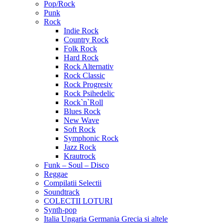
Pop/Rock
Punk
Rock
Indie Rock
Country Rock
Folk Rock
Hard Rock
Rock Alternativ
Rock Classic
Rock Progresiv
Rock Psihedelic
Rock`n`Roll
Blues Rock
New Wave
Soft Rock
Symphonic Rock
Jazz Rock
Krautrock
Funk – Soul – Disco
Reggae
Compilatii Selectii
Soundtrack
COLECTII LOTURI
Synth-pop
Italia Ungaria Germania Grecia si altele