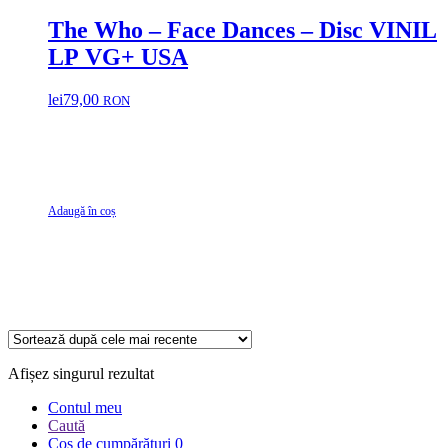
The Who – Face Dances – Disc VINIL
LP VG+ USA
lei
79,00
RON
Adaugă în coș
Afișez singurul rezultat
Contul meu
Caută
Coș de cumpărături
0