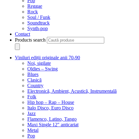
Pop
Reggae
Rock
Soul / Funk
Soundtrack
Synth-pop
Contact
Products search
Viniluri ediții originale anii 70-90
Noi, sigilate
Oldies – Swing
Blues
Clasică
Country
Electronică, Ambient, Acustică, Instrumentală
Folk
Hip hop – Rap – House
Italo Disco, Euro Disco
Jazz
Flamenco, Latino, Tango
Maxi Single 12″ anticariat
Metal
Pop