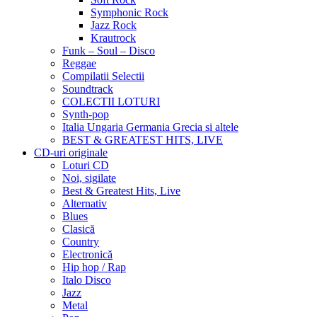
Symphonic Rock
Jazz Rock
Krautrock
Funk – Soul – Disco
Reggae
Compilatii Selectii
Soundtrack
COLECTII LOTURI
Synth-pop
Italia Ungaria Germania Grecia si altele
BEST & GREATEST HITS, LIVE
CD-uri originale
Loturi CD
Noi, sigilate
Best & Greatest Hits, Live
Alternativ
Blues
Clasică
Country
Electronică
Hip hop / Rap
Italo Disco
Jazz
Metal