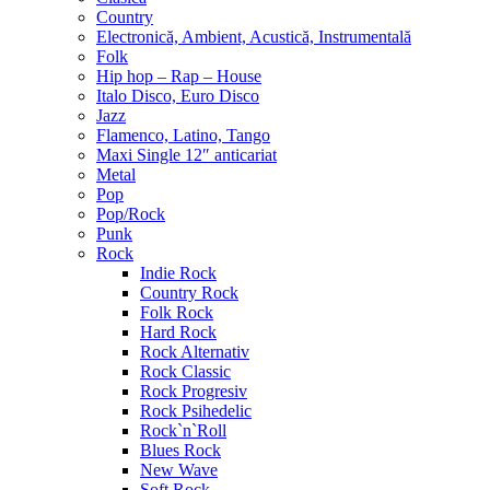
Country
Electronică, Ambient, Acustică, Instrumentală
Folk
Hip hop – Rap – House
Italo Disco, Euro Disco
Jazz
Flamenco, Latino, Tango
Maxi Single 12″ anticariat
Metal
Pop
Pop/Rock
Punk
Rock
Indie Rock
Country Rock
Folk Rock
Hard Rock
Rock Alternativ
Rock Classic
Rock Progresiv
Rock Psihedelic
Rock`n`Roll
Blues Rock
New Wave
Soft Rock