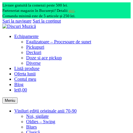
Livrare gratuită la comenzi peste 500 lei.
Parteneriat magazin în București! Detalii
aici
.
Comanda minimă este de 5 articole și 250 lei.
Sari la navigare
Sari la conținut
Echipamente
Egalizatoare – Procesoare de sunet
Pickupuri
Deckuri
Doze si ace pickup
Diverse
Listă produse
Oferta lunii
Contul meu
Blog
lei0,00
Meniu
Viniluri ediții originale anii 70-90
Noi, sigilate
Oldies – Swing
Blues
Clasică