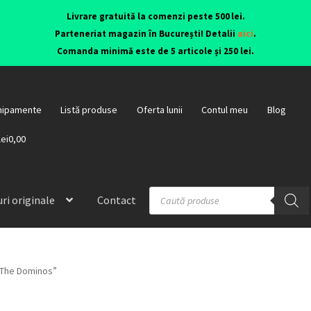
Livrare gratuită la comenzi peste 500 lei.
Parteneriat magazin în București! Detalii
aici
.
Comanda minimă este de 5 articole și 250 lei.
hipamente
Listă produse
Oferta lunii
Contul meu
Blog
lei0,00
ri originale
Contact
 The Dominos”