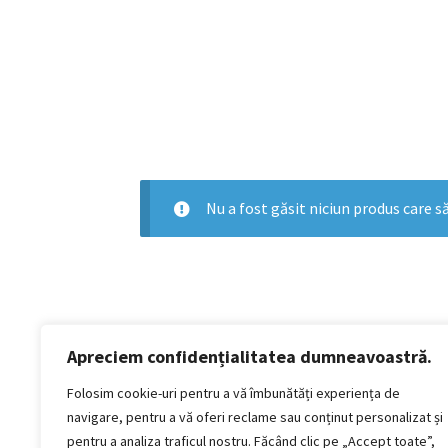
Nu a fost găsit niciun produs care să
Apreciem confidențialitatea dumneavoastră.
Politică de confidențialitate
Termeni si conditii
Folosim cookie-uri pentru a vă îmbunătăți experiența de
Politica de cookies
navigare, pentru a vă oferi reclame sau conținut personalizat și
Politica de livrare și retur
pentru a analiza traficul nostru. Făcând clic pe „Accept toate”,