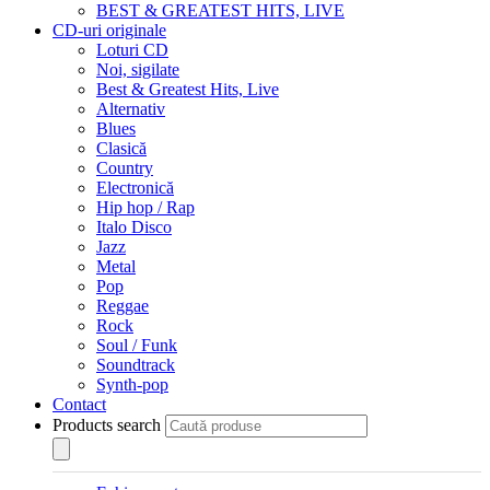
BEST & GREATEST HITS, LIVE
CD-uri originale
Loturi CD
Noi, sigilate
Best & Greatest Hits, Live
Alternativ
Blues
Clasică
Country
Electronică
Hip hop / Rap
Italo Disco
Jazz
Metal
Pop
Reggae
Rock
Soul / Funk
Soundtrack
Synth-pop
Contact
Products search