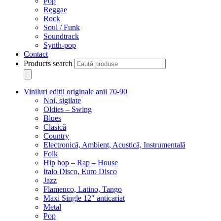
Pop
Reggae
Rock
Soul / Funk
Soundtrack
Synth-pop
Contact
Products search
Viniluri ediții originale anii 70-90
Noi, sigilate
Oldies – Swing
Blues
Clasică
Country
Electronică, Ambient, Acustică, Instrumentală
Folk
Hip hop – Rap – House
Italo Disco, Euro Disco
Jazz
Flamenco, Latino, Tango
Maxi Single 12″ anticariat
Metal
Pop