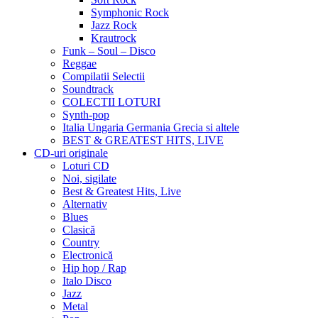
Symphonic Rock
Jazz Rock
Krautrock
Funk – Soul – Disco
Reggae
Compilatii Selectii
Soundtrack
COLECTII LOTURI
Synth-pop
Italia Ungaria Germania Grecia si altele
BEST & GREATEST HITS, LIVE
CD-uri originale
Loturi CD
Noi, sigilate
Best & Greatest Hits, Live
Alternativ
Blues
Clasică
Country
Electronică
Hip hop / Rap
Italo Disco
Jazz
Metal