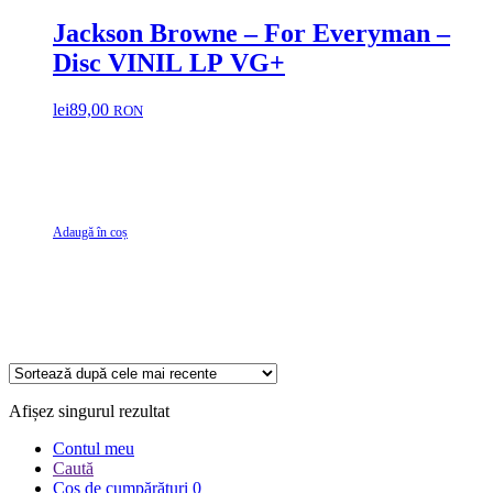
Jackson Browne – For Everyman –
Disc VINIL LP VG+
lei
89,00
RON
Adaugă în coș
Afișez singurul rezultat
Contul meu
Caută
Coș de cumpărături
0