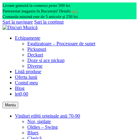
Livrare gratuită la comenzi peste 500 lei.
Parteneriat magazin în București! Detalii
aici
.
Comanda minimă este de 5 articole și 250 lei.
Sari la navigare
Sari la conținut
Echipamente
Egalizatoare – Procesoare de sunet
Pickupuri
Deckuri
Doze si ace pickup
Diverse
Listă produse
Oferta lunii
Contul meu
Blog
lei0,00
Meniu
Viniluri ediții originale anii 70-90
Noi, sigilate
Oldies – Swing
Blues
Clasică