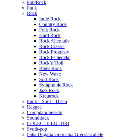
Pop/Rock
Punk
Rock
Indie Rock
Country Rock
Folk Rock
Hard Rock
Rock Alternativ
Rock Classic
Rock Progresiv
Rock Psihedelic
Rock`n`Roll
Blues Rock
New Wave
Soft Rock
Symphonic Rock
Jazz Rock
Krautrock
Funk – Soul – Disco
Reggae
Compilatii Selectii
Soundtrack
COLECTII LOTURI
Synth-pop
Italia Ungaria Germania Grecia si altele