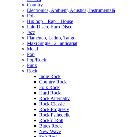
Country
Electronică, Ambient, Acustică, Instrumentală
Folk
Hip hop – Rap – House
Italo Disco, Euro Disco
Jazz
Flamenco, Latino, Tango
Maxi Single 12″ anticariat
Metal
Pop
Pop/Rock
Punk
Rock
Indie Rock
Country Rock
Folk Rock
Hard Rock
Rock Alternativ
Rock Classic
Rock Progresiv
Rock Psihedelic
Rock`n`Roll
Blues Rock
New Wave
Soft Rock