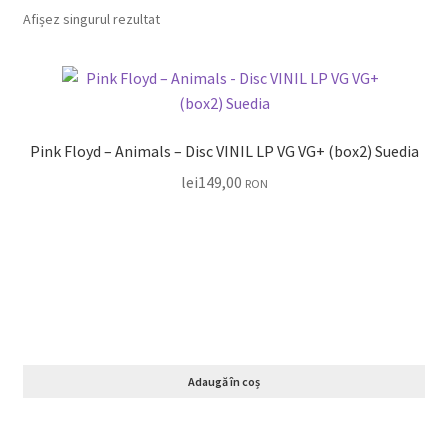
Echipamente
Afișez singurul rezultat
Listă produse
Oferta lunii
Pink Floyd – Animals – Disc VINIL LP VG VG+ (box2) Suedia
Contul meu
lei
149,00
RON
Blog
lei0,00
Adaugă în coș