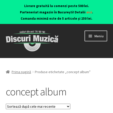
Livrare gratuită la comenzi peste 500 lei.
Parteneriat magazin în București! Detalii
aici
.
Comanda minimă este de 5 articole și 250 lei.
Meniu
Viniluri ediții originale anii 70-90
CD-uri originale
Prima pagină
Produse etichetate „concept album”
Contact
concept album