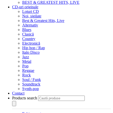
BEST & GREATEST HITS, LIVE
CD-uri originale
Loturi CD
Noi, sigilate
Best & Greatest Hits, Live
Alternativ
Blues
Clasică
Country
Electronică
Hip hop / Rap
Italo Disco
Jazz
Metal
Pop
Reggae
Rock
Soul / Funk
Soundtrack
Synth-pop
Contact
Products search