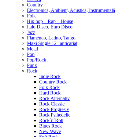
Country
Electronică, Ambient, Acustică, Instrumentală
Folk
Hip hop – Rap – House
Italo Disco, Euro Disco
Jazz
Flamenco, Latino, Tango
Maxi Single 12″ anticariat
Metal
Pop
Pop/Rock
Punk
Rock
Indie Rock
Country Rock
Folk Rock
Hard Rock
Rock Alternativ
Rock Classic
Rock Progresiv
Rock Psihedelic
Rock`n`Roll
Blues Rock
New Wave
Soft Rock