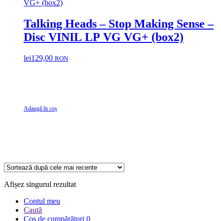
Talking Heads – Stop Making Sense –
Disc VINIL LP VG VG+ (box2)
lei
129,00
RON
Adaugă în coș
Afișez singurul rezultat
Contul meu
Caută
Coș de cumpărături
0