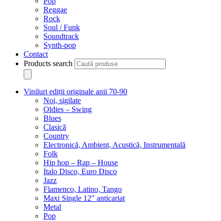
Pop
Reggae
Rock
Soul / Funk
Soundtrack
Synth-pop
Contact
Products search
Viniluri ediții originale anii 70-90
Noi, sigilate
Oldies – Swing
Blues
Clasică
Country
Electronică, Ambient, Acustică, Instrumentală
Folk
Hip hop – Rap – House
Italo Disco, Euro Disco
Jazz
Flamenco, Latino, Tango
Maxi Single 12″ anticariat
Metal
Pop