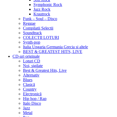
Symphonic Rock
Jazz Rock
Krautrock
Funk – Soul – Disco
Reggae
Compilatii Selectii
Soundtrack
COLECTII LOTURI
Synth-pop
Italia Ungaria Germania Grecia si altele
BEST & GREATEST HITS, LIVE
CD-uri originale
Loturi CD
Noi, sigilate
Best & Greatest Hits, Live
Alternativ
Blues
Clasică
Country
Electronică
Hip hop / Rap
Italo Disco
Jazz
Metal