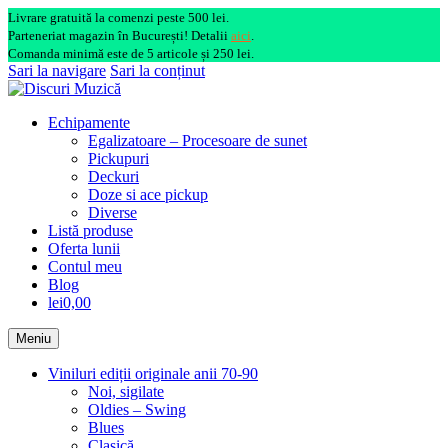
Livrare gratuită la comenzi peste 500 lei.
Parteneriat magazin în București! Detalii
aici
.
Comanda minimă este de 5 articole și 250 lei.
Sari la navigare
Sari la conținut
Echipamente
Egalizatoare – Procesoare de sunet
Pickupuri
Deckuri
Doze si ace pickup
Diverse
Listă produse
Oferta lunii
Contul meu
Blog
lei0,00
Meniu
Viniluri ediții originale anii 70-90
Noi, sigilate
Oldies – Swing
Blues
Clasică