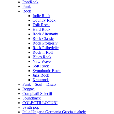
Pop/Rock
Punk
Rock
Indie Rock
Country Rock
Folk Rock
Hard Rock
Rock Alternativ
Rock Classic
Rock Progresiv
Rock Psihedelic
Rock`n`Roll
Blues Rock
New Wave
Soft Rock
Symphonic Rock
Jazz Rock
Krautrock
Funk – Soul – Disco
Reggae
Compilatii Selectii
Soundtrack
COLECTII LOTURI
Synth-pop
Italia Ungaria Germania Grecia si altele