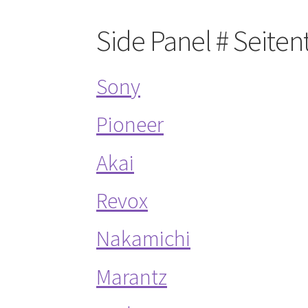
Side Panel # Seiten
Sony
Pioneer
Akai
Revox
Nakamichi
Marantz