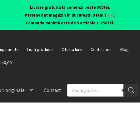
Livrare gratuită la comenzi peste 500 lei.
Parteneriat magazin în București! Detalii
aici
.
Comanda minimă este de 5 articole și 250 lei.
hipamente
Listă produse
Oferta lunii
Contul meu
Blog
lei0,00
ri originale
Contact