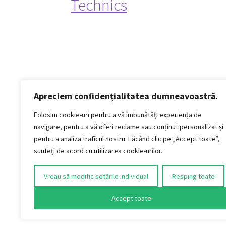
Technics
Apreciem confidențialitatea dumneavoastră.
Politică de confidențialitate
Termeni si conditii
Folosim cookie-uri pentru a vă îmbunătăți experiența de
Politica de cookies
navigare, pentru a vă oferi reclame sau conținut personalizat și
Politica de livrare și retur
pentru a analiza traficul nostru. Făcând clic pe „Accept toate”,
Politica de plată
sunteți de acord cu utilizarea cookie-urilor.
Formular Retur
Vreau să modific setările individual
Resping toate
AUDIO VINTAGE S.R.L.
Jud. Timiș, Municipiul Timișoara, Strada Titan,
Accept toate
nr. 4
CUI: 51415401 / J2025016743004