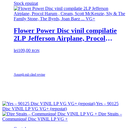
Stock epuizat
Flower Power Disc vinil compilatie
2LP Jefferson Airplane, Procol
Harum , Cream, Scott McKenzie, Sly
lei
109,00
RON
& The Family Stone, The Byrds, Joan
Baez … VG+
Anunță-mă când revine
Yes – 90125
Disc VINIL LP VG VG+ (repostat)
Dire Straits –
Communiqué Disc VINIL LP VG +