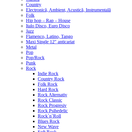
Country
Electronică, Ambient, Acustică, Instrumentală
Folk
Hip hop – Rap – House
Italo Disco, Euro Disco
Jazz
Flamenco, Latino, Tango
Maxi Single 12″ anticariat
Metal
Pop
Pop/Rock
Punk
Rock
Indie Rock
Country Rock
Folk Rock
Hard Rock
Rock Alternativ
Rock Classic
Rock Progresiv
Rock Psihedelic
Rock`n`Roll
Blues Rock
New Wave
Soft Rock