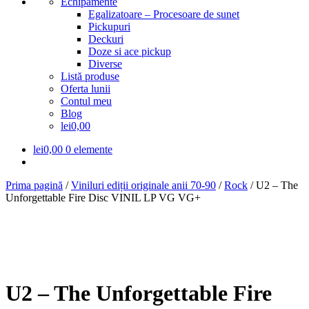
Echipamente
Egalizatoare – Procesoare de sunet
Pickupuri
Deckuri
Doze si ace pickup
Diverse
Listă produse
Oferta lunii
Contul meu
Blog
lei0,00
lei
0,00
0 elemente
Prima pagină
/
Viniluri ediții originale anii 70-90
/
Rock
/
U2 – The
Unforgettable Fire Disc VINIL LP VG VG+
U2 – The Unforgettable Fire