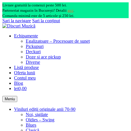
Livrare gratuită la comenzi peste 500 lei.
Parteneriat magazin în București! Detalii
aici
.
Comanda minimă este de 5 articole și 250 lei.
Sari la navigare
Sari la conținut
Echipamente
Egalizatoare – Procesoare de sunet
Pickupuri
Deckuri
Doze si ace pickup
Diverse
Listă produse
Oferta lunii
Contul meu
Blog
lei0,00
Meniu
Viniluri ediții originale anii 70-90
Noi, sigilate
Oldies – Swing
Blues
Clasică