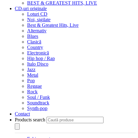
BEST & GREATEST HITS, LIVE
CD-uri originale
Loturi CD
Noi, sigilate
Best & Greatest Hits, Live
Alternativ
Blues
Clasică
Country
Electronică
Hip hop / Rap
Italo Disco
Jazz
Metal
Pop
Reggae
Rock
Soul / Funk
Soundtrack
Synth-pop
Contact
Products search