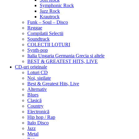
Symphonic Rock
Jazz Rock
Krautrock
Funk – Soul – Disco
Reggae
Compilatii Selectii
Soundtrack
COLECTII LOTURI
Synth-pop
Italia Ungaria Germania Grecia si altele
BEST & GREATEST HITS, LIVE
CD-uri originale
Loturi CD
Noi, sigilate
Best & Greatest Hits, Live
Alternativ
Blues
Clasică
Country
Electronică
Hip hop / Rap
Italo Disco
Jazz
Metal