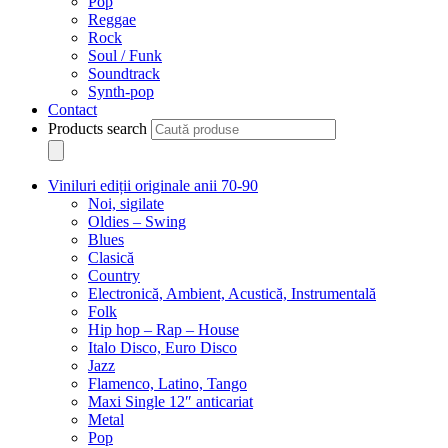
Pop
Reggae
Rock
Soul / Funk
Soundtrack
Synth-pop
Contact
Products search
Viniluri ediții originale anii 70-90
Noi, sigilate
Oldies – Swing
Blues
Clasică
Country
Electronică, Ambient, Acustică, Instrumentală
Folk
Hip hop – Rap – House
Italo Disco, Euro Disco
Jazz
Flamenco, Latino, Tango
Maxi Single 12″ anticariat
Metal
Pop