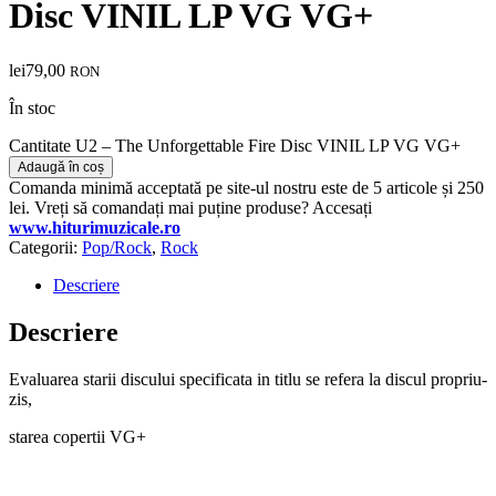
Disc VINIL LP VG VG+
lei
79,00
RON
În stoc
Cantitate U2 – The Unforgettable Fire Disc VINIL LP VG VG+
Adaugă în coș
Comanda minimă acceptată pe site-ul nostru este de 5 articole și 250
lei. Vreți să comandați mai puține produse? Accesați
www.hiturimuzicale.ro
Categorii:
Pop/Rock
,
Rock
Descriere
Descriere
Evaluarea starii discului specificata in titlu se refera la discul propriu-
zis,
starea copertii VG+