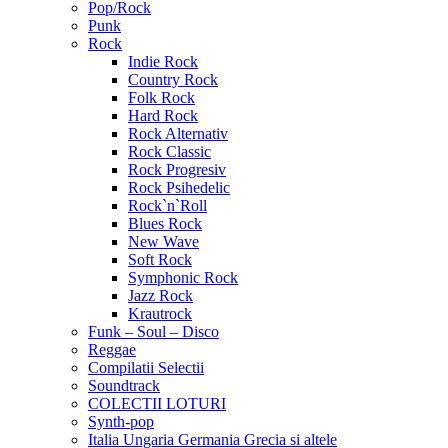
Pop/Rock
Punk
Rock
Indie Rock
Country Rock
Folk Rock
Hard Rock
Rock Alternativ
Rock Classic
Rock Progresiv
Rock Psihedelic
Rock`n`Roll
Blues Rock
New Wave
Soft Rock
Symphonic Rock
Jazz Rock
Krautrock
Funk – Soul – Disco
Reggae
Compilatii Selectii
Soundtrack
COLECTII LOTURI
Synth-pop
Italia Ungaria Germania Grecia si altele