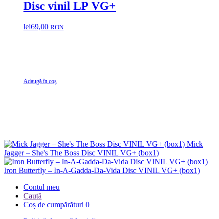
Disc vinil LP VG+
lei
69,00
RON
Adaugă în coș
Mick
Jagger – She's The Boss Disc VINIL VG+ (box1)
Iron Butterfly – In-A-Gadda-Da-Vida Disc VINIL VG+ (box1)
Contul meu
Caută
Coș de cumpărături
0