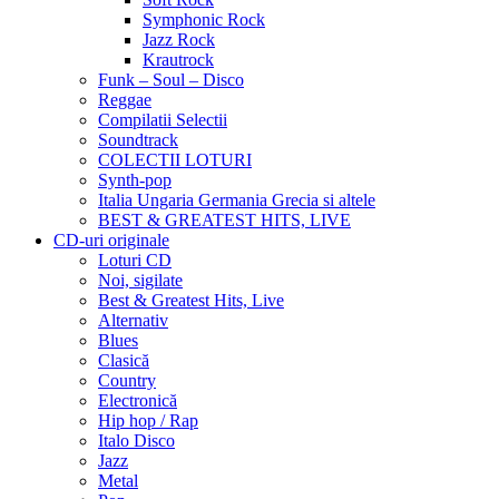
Symphonic Rock
Jazz Rock
Krautrock
Funk – Soul – Disco
Reggae
Compilatii Selectii
Soundtrack
COLECTII LOTURI
Synth-pop
Italia Ungaria Germania Grecia si altele
BEST & GREATEST HITS, LIVE
CD-uri originale
Loturi CD
Noi, sigilate
Best & Greatest Hits, Live
Alternativ
Blues
Clasică
Country
Electronică
Hip hop / Rap
Italo Disco
Jazz
Metal