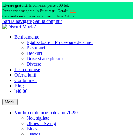
Livrare gratuită la comenzi peste 500 lei.
Parteneriat magazin în București! Detalii
aici
.
Comanda minimă este de 5 articole și 250 lei.
Sari la navigare
Sari la conținut
Echipamente
Egalizatoare – Procesoare de sunet
Pickupuri
Deckuri
Doze si ace pickup
Diverse
Listă produse
Oferta lunii
Contul meu
Blog
lei0,00
Meniu
Viniluri ediții originale anii 70-90
Noi, sigilate
Oldies – Swing
Blues
Clasică