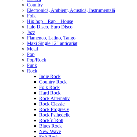
Country
Electronică, Ambient, Acustică, Instrumentală
Folk
Hip hop – Rap – House
Italo Disco, Euro Disco
Jazz
Flamenco, Latino, Tango
Maxi Single 12″ anticariat
Metal
Pop
Pop/Rock
Punk
Rock
Indie Rock
Country Rock
Folk Rock
Hard Rock
Rock Alternativ
Rock Classic
Rock Progresiv
Rock Psihedelic
Rock`n`Roll
Blues Rock
New Wave
Soft Rock