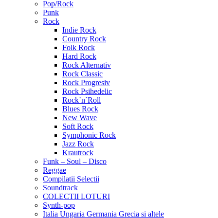
Pop/Rock
Punk
Rock
Indie Rock
Country Rock
Folk Rock
Hard Rock
Rock Alternativ
Rock Classic
Rock Progresiv
Rock Psihedelic
Rock`n`Roll
Blues Rock
New Wave
Soft Rock
Symphonic Rock
Jazz Rock
Krautrock
Funk – Soul – Disco
Reggae
Compilatii Selectii
Soundtrack
COLECTII LOTURI
Synth-pop
Italia Ungaria Germania Grecia si altele