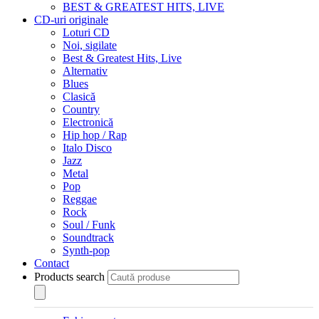
BEST & GREATEST HITS, LIVE
CD-uri originale
Loturi CD
Noi, sigilate
Best & Greatest Hits, Live
Alternativ
Blues
Clasică
Country
Electronică
Hip hop / Rap
Italo Disco
Jazz
Metal
Pop
Reggae
Rock
Soul / Funk
Soundtrack
Synth-pop
Contact
Products search