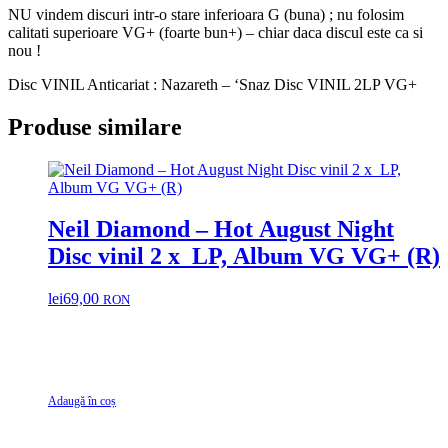
NU vindem discuri intr-o stare inferioara G (buna) ; nu folosim
calitati superioare VG+ (foarte bun+) – chiar daca discul este ca si
nou !
Disc VINIL Anticariat : Nazareth – ‘Snaz Disc VINIL 2LP VG+
Produse similare
Neil Diamond – Hot August Night
Disc vinil 2 x LP, Album VG VG+ (R)
lei
69,00
RON
Adaugă în coș