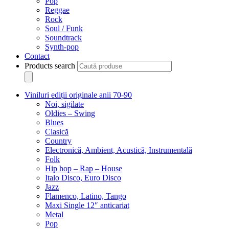
Pop
Reggae
Rock
Soul / Funk
Soundtrack
Synth-pop
Contact
Products search
Viniluri ediții originale anii 70-90
Noi, sigilate
Oldies – Swing
Blues
Clasică
Country
Electronică, Ambient, Acustică, Instrumentală
Folk
Hip hop – Rap – House
Italo Disco, Euro Disco
Jazz
Flamenco, Latino, Tango
Maxi Single 12″ anticariat
Metal
Pop