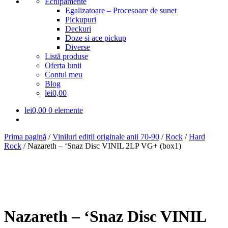
Echipamente
Egalizatoare – Procesoare de sunet
Pickupuri
Deckuri
Doze si ace pickup
Diverse
Listă produse
Oferta lunii
Contul meu
Blog
lei0,00
lei
0,00
0 elemente
Prima pagină
/
Viniluri ediții originale anii 70-90
/
Rock
/
Hard
Rock
/
Nazareth – ‘Snaz Disc VINIL 2LP VG+ (box1)
Nazareth – ‘Snaz Disc VINIL