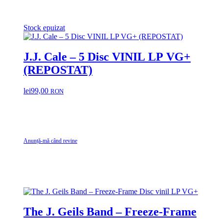
Stock epuizat
J.J. Cale – 5 Disc VINIL LP VG+
(REPOSTAT)
lei
99,00
RON
Anunță-mă când revine
The J. Geils Band – Freeze-Frame