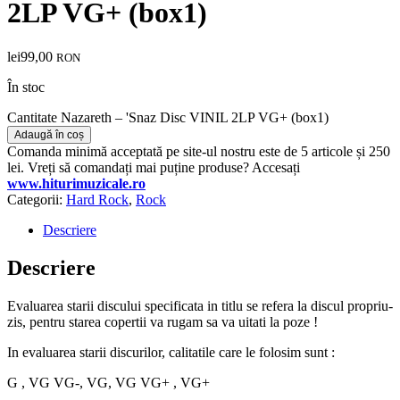
2LP VG+ (box1)
lei
99,00
RON
În stoc
Cantitate Nazareth – 'Snaz Disc VINIL 2LP VG+ (box1)
Adaugă în coș
Comanda minimă acceptată pe site-ul nostru este de 5 articole și 250
lei. Vreți să comandați mai puține produse? Accesați
www.hiturimuzicale.ro
Categorii:
Hard Rock
,
Rock
Descriere
Descriere
Evaluarea starii discului specificata in titlu se refera la discul propriu-
zis, pentru starea copertii va rugam sa va uitati la poze !
In evaluarea starii discurilor, calitatile care le folosim sunt :
G , VG VG-, VG, VG VG+ , VG+