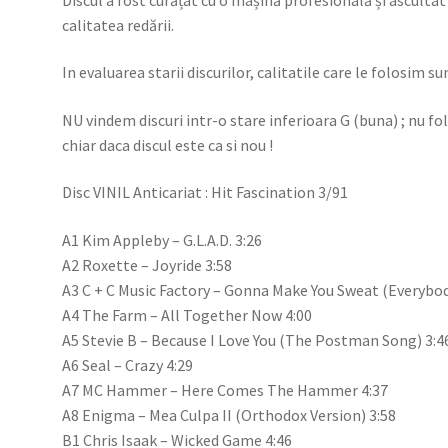
calitatea redării.
In evaluarea starii discurilor, calitatile care le folosim su
NU vindem discuri intr-o stare inferioara G (buna) ; nu f
chiar daca discul este ca si nou !
Disc VINIL Anticariat : Hit Fascination 3/91
A1 Kim Appleby – G.L.A.D. 3:26
A2 Roxette – Joyride 3:58
A3 C + C Music Factory – Gonna Make You Sweat (Everybo
A4 The Farm – All Together Now 4:00
A5 Stevie B – Because I Love You (The Postman Song) 3:4
A6 Seal – Crazy 4:29
A7 MC Hammer – Here Comes The Hammer 4:37
A8 Enigma – Mea Culpa II (Orthodox Version) 3:58
B1 Chris Isaak – Wicked Game 4:46