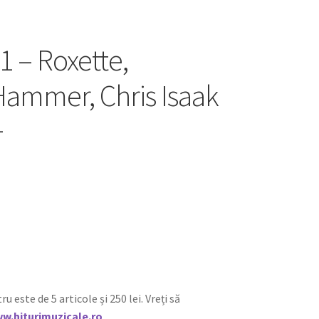
1 – Roxette,
Hammer, Chris Isaak
+
ste de 5 articole și 250 lei. Vreți să
w.hiturimuzicale.ro