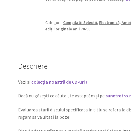
Categorii:
Compilatii Selectii
,
Electronică, Ambi
ediții originale anii 70-90
Descriere
Vezi si
colecția noastră de CD-uri !
Dacă nu găsești ce căutai, te așteptăm și pe
sunetretro.
Evaluarea starii discului specificata in titlu se refera la d
rugam sa va uitati la poze!
Discul a fost curățat cu o mașină profesională și ascultat 