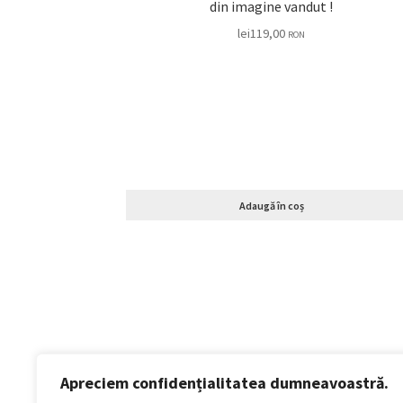
din imagine vandut !
lei
119,00
RON
Adaugă în coș
Apreciem confidențialitatea dumneavoastră.
Politică de confidențialitate