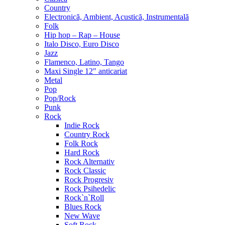
Country
Electronică, Ambient, Acustică, Instrumentală
Folk
Hip hop – Rap – House
Italo Disco, Euro Disco
Jazz
Flamenco, Latino, Tango
Maxi Single 12″ anticariat
Metal
Pop
Pop/Rock
Punk
Rock
Indie Rock
Country Rock
Folk Rock
Hard Rock
Rock Alternativ
Rock Classic
Rock Progresiv
Rock Psihedelic
Rock`n`Roll
Blues Rock
New Wave
Soft Rock