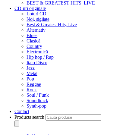
BEST & GREATEST HITS, LIVE
CD-uri originale
Loturi CD
Noi, sigilate
Best & Greatest Hits, Live
Alternativ
Blues
Clasică
Country
Electronică
Hip hop / Rap
Italo Disco
Jazz
Metal
Pop
Reggae
Rock
Soul / Funk
Soundtrack
Synth-pop
Contact
Products search