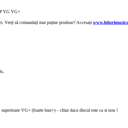
 LP VG VG+
lei. Vreți să comandați mai puține produse? Accesați
www.hiturimuzica
is,
i superioare VG+ (foarte bun+) – chiar daca discul este ca si nou !