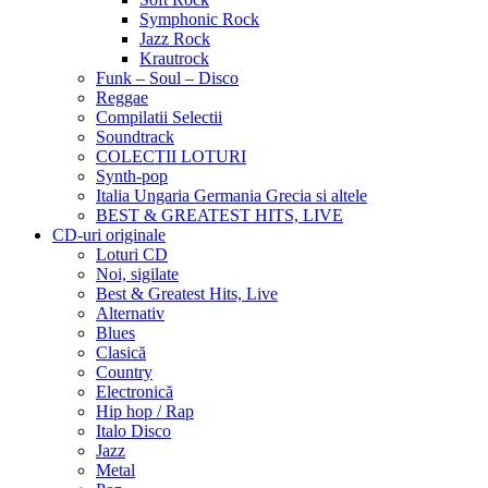
Symphonic Rock
Jazz Rock
Krautrock
Funk – Soul – Disco
Reggae
Compilatii Selectii
Soundtrack
COLECTII LOTURI
Synth-pop
Italia Ungaria Germania Grecia si altele
BEST & GREATEST HITS, LIVE
CD-uri originale
Loturi CD
Noi, sigilate
Best & Greatest Hits, Live
Alternativ
Blues
Clasică
Country
Electronică
Hip hop / Rap
Italo Disco
Jazz
Metal