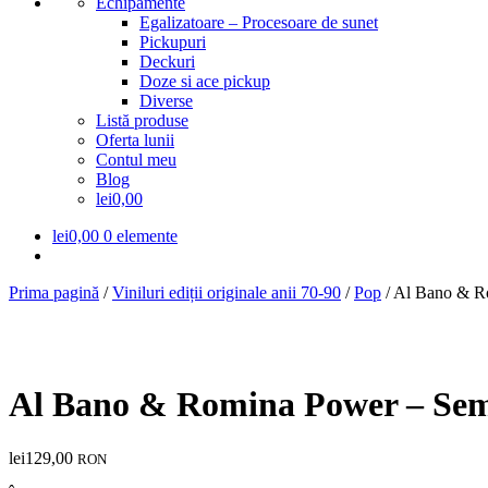
Echipamente
Egalizatoare – Procesoare de sunet
Pickupuri
Deckuri
Doze si ace pickup
Diverse
Listă produse
Oferta lunii
Contul meu
Blog
lei0,00
lei
0,00
0 elemente
Prima pagină
/
Viniluri ediții originale anii 70-90
/
Pop
/
Al Bano & R
Al Bano & Romina Power – Se
lei
129,00
RON