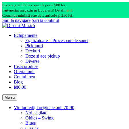
Livrare gratuită la comenzi peste 500 lei.
Parteneriat magazin în București! Detalii
aici
.
Comanda minimă este de 5 articole și 250 lei.
Sari la navigare
Sari la conținut
Echipamente
Egalizatoare – Procesoare de sunet
Pickupuri
Deckuri
Doze si ace pickup
Diverse
Listă produse
Oferta lunii
Contul meu
Blog
lei0,00
Meniu
Viniluri ediții originale anii 70-90
Noi, sigilate
Oldies – Swing
Blues
Clasică