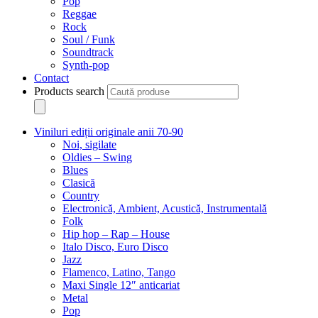
Pop
Reggae
Rock
Soul / Funk
Soundtrack
Synth-pop
Contact
Products search
Viniluri ediții originale anii 70-90
Noi, sigilate
Oldies – Swing
Blues
Clasică
Country
Electronică, Ambient, Acustică, Instrumentală
Folk
Hip hop – Rap – House
Italo Disco, Euro Disco
Jazz
Flamenco, Latino, Tango
Maxi Single 12″ anticariat
Metal
Pop