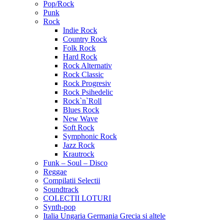
Pop/Rock
Punk
Rock
Indie Rock
Country Rock
Folk Rock
Hard Rock
Rock Alternativ
Rock Classic
Rock Progresiv
Rock Psihedelic
Rock`n`Roll
Blues Rock
New Wave
Soft Rock
Symphonic Rock
Jazz Rock
Krautrock
Funk – Soul – Disco
Reggae
Compilatii Selectii
Soundtrack
COLECTII LOTURI
Synth-pop
Italia Ungaria Germania Grecia si altele