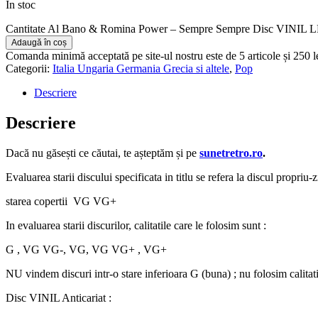
În stoc
Cantitate Al Bano & Romina Power – Sempre Sempre Disc VINIL
Adaugă în coș
Comanda minimă acceptată pe site-ul nostru este de 5 articole și 250 
Categorii:
Italia Ungaria Germania Grecia si altele
,
Pop
Descriere
Descriere
Dacă nu găsești ce căutai, te așteptăm și pe
sunetretro.ro
.
Evaluarea starii discului specificata in titlu se refera la discul propriu-z
starea copertii VG VG+
In evaluarea starii discurilor, calitatile care le folosim sunt :
G , VG VG-, VG, VG VG+ , VG+
NU vindem discuri intr-o stare inferioara G (buna) ; nu folosim calitat
Disc VINIL Anticariat :